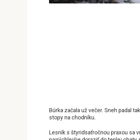
Búrka začala už večer. Sneh padal tak
stopy na chodníku.
Lesník s štyridsaťročnou praxou sa vr
najrýchlejšie doraziť do teplej chaty,