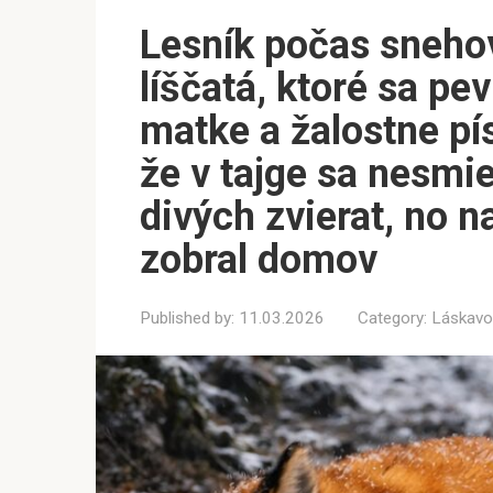
Lesník počas snehov
líščatá, ktoré sa pev
matke a žalostne pís
že v tajge sa nesmi
divých zvierat, no 
zobral domov
Published by:
11.03.2026
Category:
Láskavo