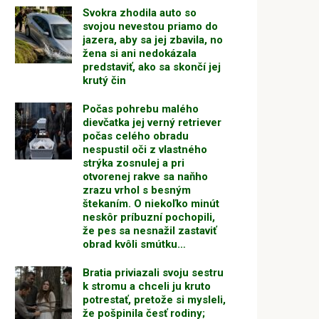
Svokra zhodila auto so
svojou nevestou priamo do
jazera, aby sa jej zbavila, no
žena si ani nedokázala
predstaviť, ako sa skončí jej
krutý čin
Počas pohrebu malého
dievčatka jej verný retriever
počas celého obradu
nespustil oči z vlastného
strýka zosnulej a pri
otvorenej rakve sa naňho
zrazu vrhol s besným
štekaním. O niekoľko minút
neskôr príbuzní pochopili,
že pes sa nesnažil zastaviť
obrad kvôli smútku…
Bratia priviazali svoju sestru
k stromu a chceli ju kruto
potrestať, pretože si mysleli,
že pošpinila česť rodiny;