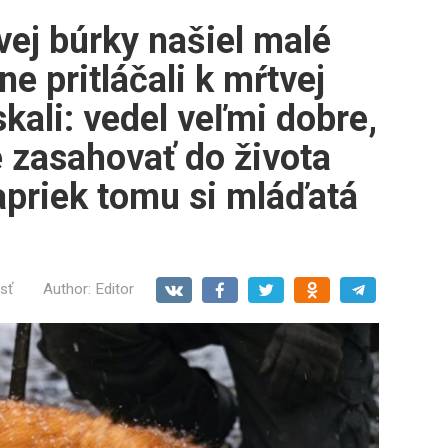
ej búrky našiel malé
ne pritláčali k mŕtvej
kali: vedel veľmi dobre,
e zasahovať do života
napriek tomu si mláďatá
sť
Author:
Editor