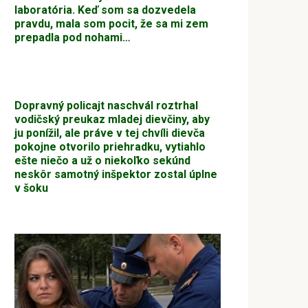
laboratória. Keď som sa dozvedela
pravdu, mala som pocit, že sa mi zem
prepadla pod nohami…
Dopravný policajt naschvál roztrhal
vodičský preukaz mladej dievčiny, aby
ju ponížil, ale práve v tej chvíli dievča
pokojne otvorilo priehradku, vytiahlo
ešte niečo a už o niekoľko sekúnd
neskôr samotný inšpektor zostal úplne
v šoku