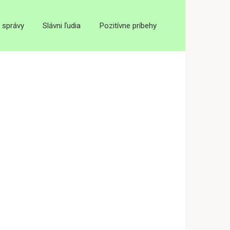
 správy
Slávni ľudia
Pozitívne príbehy