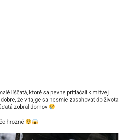
lé líščatá, ktoré sa pevne pritláčali k mŕtvej
i dobre, že v tajge sa nesmie zasahovať do života
mláďatá zobral domov
ečo hrozné