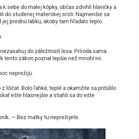
 sa k sebe do malej kôpky, občas zdvihli hlavičky a
ili do studenej materskej srsti. Najmenšie sa
 jej prednú labku, akoby tam hľadalo teplo.
.
 nezasahuj do záležitostí lesa. Príroda sama
ík tento zákon poznal lepšie než mnohí iní.
noc neprežijú.
z líščat. Bolo ľahké, teplé a okamžite sa pritúlilo
skať ešte hlasnejšie a stiahli sa do ešte
sník. — Bez matky tu neprežijete.