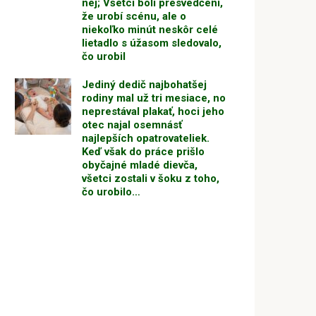
nej; Všetci boli presvedčení,
že urobí scénu, ale o
niekoľko minút neskôr celé
lietadlo s úžasom sledovalo,
čo urobil
Jediný dedič najbohatšej
rodiny mal už tri mesiace, no
neprestával plakať, hoci jeho
otec najal osemnásť
najlepších opatrovateliek.
Keď však do práce prišlo
obyčajné mladé dievča,
všetci zostali v šoku z toho,
čo urobilo…