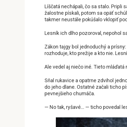
Líščatá nechápali, čo sa stalo. Pripli
žalostne pískali, potom sa opäť schúl
takmer neustále pokúšalo vklopiť pod
Lesník ich dlho pozoroval, nepohol sa
Zákon tajgy bol jednoduchý a prísny:
rozhoduje, kto prežije a kto nie. Lesn
Ale vedel aj niečo iné. Tieto mláďatá 
Sňal rukavice a opatrne zdvihol jedno 
do jeho dlane. Ostatné začali ticho pí
pevnejšieho chumáča.
— No tak, ryšavé… — ticho povedal le