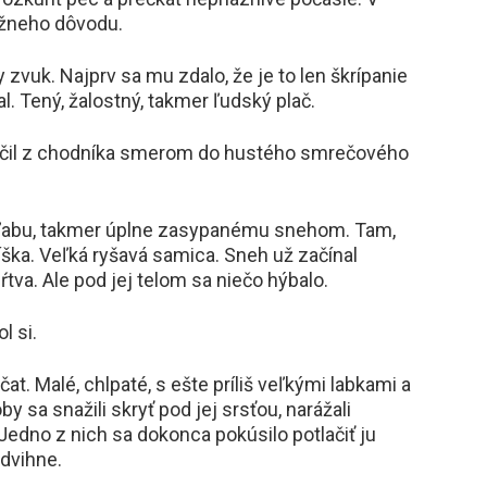
ážneho dôvodu.
 zvuk. Najprv sa mu zdalo, že je to len škrípanie
. Tený, žalostný, takmer ľudský plač.
bočil z chodníka smerom do hustého smrečového
žľabu, takmer úplne zasypanému snehom. Tam,
íška. Veľká ryšavá samica. Sneh už začínal
mŕtva. Ale pod jej telom sa niečo hýbalo.
l si.
čat. Malé, chlpaté, s ešte príliš veľkými labkami a
y sa snažili skryť pod jej srsťou, narážali
. Jedno z nich sa dokonca pokúsilo potlačiť ju
zdvihne.