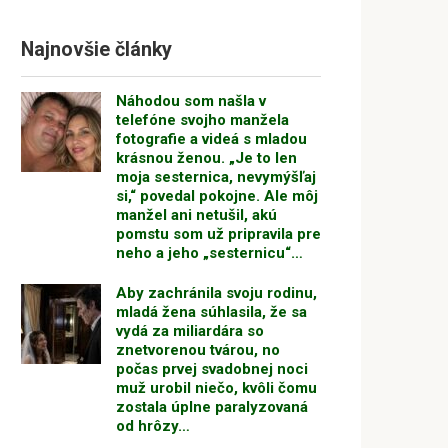
Najnovšie články
Náhodou som našla v
telefóne svojho manžela
fotografie a videá s mladou
krásnou ženou. „Je to len
moja sesternica, nevymýšľaj
si,“ povedal pokojne. Ale môj
manžel ani netušil, akú
pomstu som už pripravila pre
neho a jeho „sesternicu“…
Aby zachránila svoju rodinu,
mladá žena súhlasila, že sa
vydá za miliardára so
znetvorenou tvárou, no
počas prvej svadobnej noci
muž urobil niečo, kvôli čomu
zostala úplne paralyzovaná
od hrôzy…