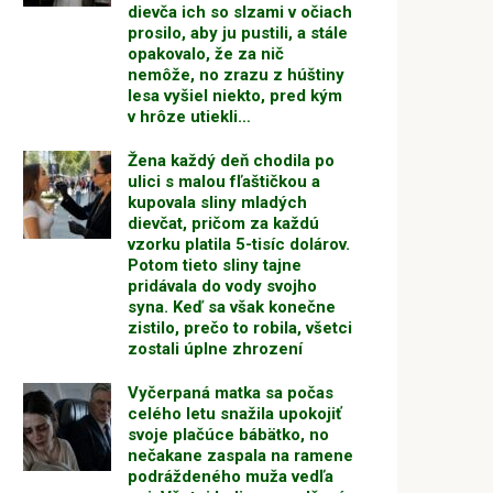
dievča ich so slzami v očiach
prosilo, aby ju pustili, a stále
opakovalo, že za nič
nemôže, no zrazu z húštiny
lesa vyšiel niekto, pred kým
v hrôze utiekli…
Žena každý deň chodila po
ulici s malou fľaštičkou a
kupovala sliny mladých
dievčat, pričom za každú
vzorku platila 5-tisíc dolárov.
Potom tieto sliny tajne
pridávala do vody svojho
syna. Keď sa však konečne
zistilo, prečo to robila, všetci
zostali úplne zhrození
Vyčerpaná matka sa počas
celého letu snažila upokojiť
svoje plačúce bábätko, no
nečakane zaspala na ramene
podráždeného muža vedľa