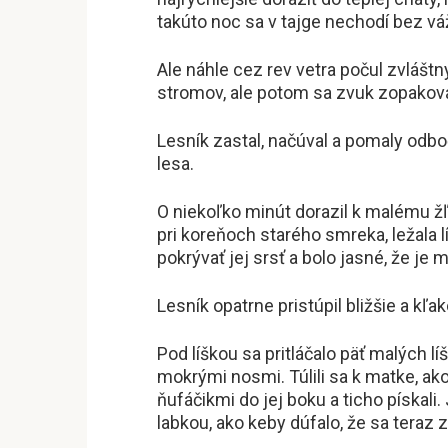
takúto noc sa v tajge nechodí bez v
Ale náhle cez rev vetra počul zvláštny
stromov, ale potom sa zvuk zopakoval
Lesník zastal, načúval a pomaly od
lesa.
O niekoľko minút dorazil k malému 
pri koreňoch starého smreka, ležala l
pokrývať jej srsť a bolo jasné, že je 
Lesník opatrne pristúpil bližšie a kľako
Pod líškou sa pritláčalo päť malých líš
mokrými nosmi. Túlili sa k matke, akob
ňufáčikmi do jej boku a ticho pískali
labkou, ako keby dúfalo, že sa teraz 