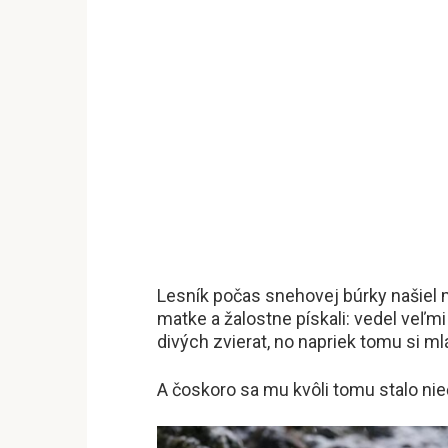
Lesník počas snehovej búrky našiel ma
matke a žalostne pískali: vedel veľm
divých zvierat, no napriek tomu si 
A čoskoro sa mu kvôli tomu stalo ni