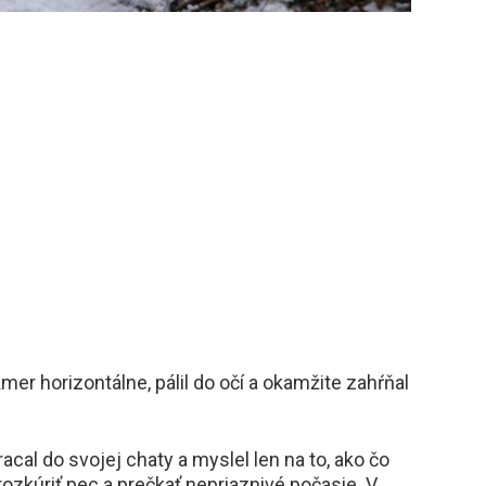
mer horizontálne, pálil do očí a okamžite zahŕňal
acal do svojej chaty a myslel len na to, ako čo
 rozkúriť pec a prečkať nepriaznivé počasie. V