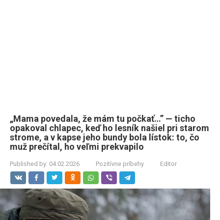
„Mama povedala, že mám tu počkať…” — ticho
opakoval chlapec, keď ho lesník našiel pri starom
strome, a v kapse jeho bundy bola lístok: to, čo
muž prečítal, ho veľmi prekvapilo
Published by:
04.02.2026
Pozitívne príbehy
Editor