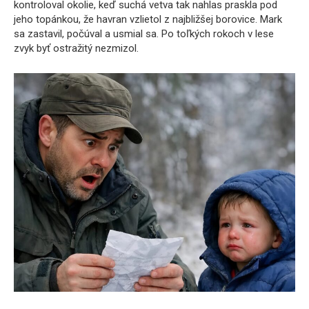
kontroloval okolie, keď suchá vetva tak nahlas praskla pod
jeho topánkou, že havran vzlietol z najbližšej borovice. Mark
sa zastavil, počúval a usmial sa. Po toľkých rokoch v lese
zvyk byť ostražitý nezmizol.