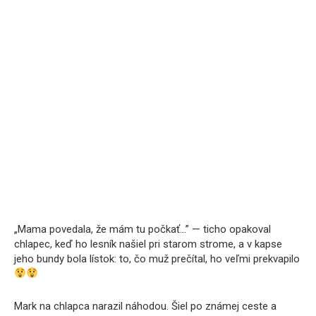
„Mama povedala, že mám tu počkať…” — ticho opakoval
chlapec, keď ho lesník našiel pri starom strome, a v kapse
jeho bundy bola lístok: to, čo muž prečítal, ho veľmi prekvapilo
Mark na chlapca narazil náhodou. Šiel po známej ceste a