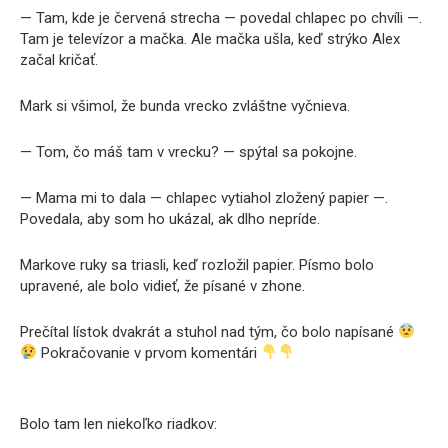
— Tam, kde je červená strecha — povedal chlapec po chvíli —.
Tam je televízor a mačka. Ale mačka ušla, keď strýko Alex
začal kričať.
Mark si všimol, že bunda vrecko zvláštne vyčnieva.
— Tom, čo máš tam v vrecku? — spýtal sa pokojne.
— Mama mi to dala — chlapec vytiahol zložený papier —.
Povedala, aby som ho ukázal, ak dlho nepríde.
Markove ruky sa triasli, keď rozložil papier. Písmo bolo
upravené, ale bolo vidieť, že písané v zhone.
Prečítal lístok dvakrát a stuhol nad tým, čo bolo napísané
Pokračovanie v prvom komentári
Bolo tam len niekoľko riadkov: