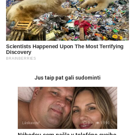
Jus taip pat gali sudominti
Láskavosť
0
1 190
Náhodou som našla v telefóne svojho