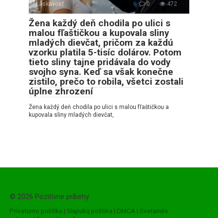
Láskavosť
0
472
Žena každý deň chodila po ulici s
malou fľaštičkou a kupovala sliny
mladých dievčat, pričom za každú
vzorku platila 5-tisíc dolárov. Potom
tieto sliny tajne pridávala do vody
svojho syna. Keď sa však konečne
zistilo, prečo to robila, všetci zostali
úplne zhrození
Žena každý deň chodila po ulici s malou fľaštičkou a
kupovala sliny mladých dievčat,
© 2026 Pozitívne príbehy
Privatumo politika
|
Slapukų politika
|
DMCA
|
Svetainės