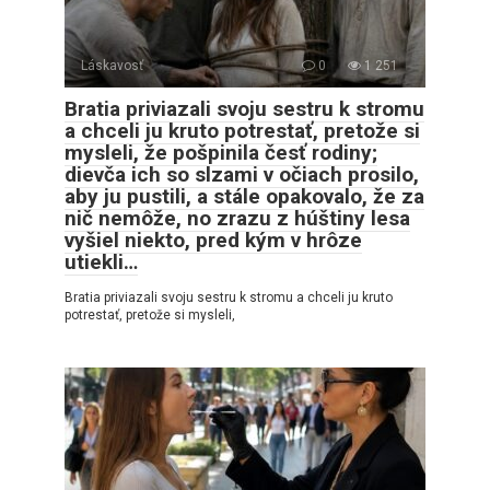
Láskavosť
0
1 251
Bratia priviazali svoju sestru k stromu
a chceli ju kruto potrestať, pretože si
mysleli, že pošpinila česť rodiny;
dievča ich so slzami v očiach prosilo,
aby ju pustili, a stále opakovalo, že za
nič nemôže, no zrazu z húštiny lesa
vyšiel niekto, pred kým v hrôze
utiekli…
Bratia priviazali svoju sestru k stromu a chceli ju kruto
potrestať, pretože si mysleli,