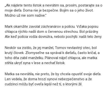
„Ak nájdete tento lístok a nevrátim sa, prosím, postarajte sa o
moje dieťa. Doma nie je bezpečne. Bojím sa o jeho život.
Možno už nie som nažive.”
Mark okamžite zavolal záchranárov a políciu. Vďaka popisu
chlapca rýchlo našli dom s červenou strechou. Bol prázdny.
Ale keď polícia vošla dovnútra, nebolo pochýb: našli telo ženy.
Neskôr sa zistilo, že jej manžel, Tomov nevlastný otec, bol
krutý človek. Zlomyseľne sa správal k dieťaťu, často kričal, a
toho dňa zabil manželku. Plánoval nájsť chlapca, ale matka
stihla ukryť syna v lese a nechať lístok.
Matka sa nevrátila, nie preto, že by chcela opustiť svoje dieťa.
Len vedela, že doma hrozí synovi nebezpečenstvo a že
cudzinci môžu byť oveľa lepší než tí, s ktorými žil.