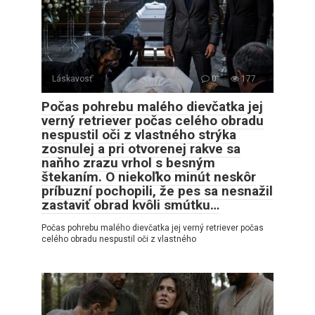
Láskavosť
0
177
Počas pohrebu malého dievčatka jej
verný retriever počas celého obradu
nespustil oči z vlastného strýka
zosnulej a pri otvorenej rakve sa
naňho zrazu vrhol s besným
štekaním. O niekoľko minút neskôr
príbuzní pochopili, že pes sa nesnažil
zastaviť obrad kvôli smútku…
Počas pohrebu malého dievčatka jej verný retriever počas
celého obradu nespustil oči z vlastného