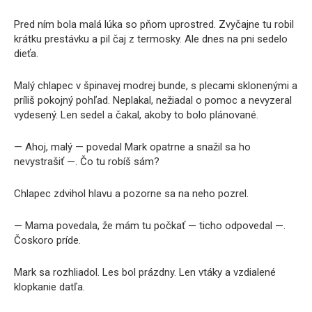
Pred ním bola malá lúka so pňom uprostred. Zvyčajne tu robil
krátku prestávku a pil čaj z termosky. Ale dnes na pni sedelo
dieťa.
Malý chlapec v špinavej modrej bunde, s plecami sklonenými a
príliš pokojný pohľad. Neplakal, nežiadal o pomoc a nevyzeral
vydesený. Len sedel a čakal, akoby to bolo plánované.
— Ahoj, malý — povedal Mark opatrne a snažil sa ho
nevystrašiť —. Čo tu robíš sám?
Chlapec zdvihol hlavu a pozorne sa na neho pozrel.
— Mama povedala, že mám tu počkať — ticho odpovedal —.
Čoskoro príde.
Mark sa rozhliadol. Les bol prázdny. Len vtáky a vzdialené
klopkanie datľa.