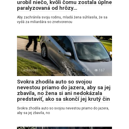
urobil niečo, kvôli čomu zostala úplne
paralyzovaná od hrôzy…
Aby zachránila svoju rodinu, mladá žena súhlasila, že sa
vydá za miliardára so znetvorenou
Láskavosť
0
167
Svokra zhodila auto so svojou
nevestou priamo do jazera, aby sa jej
zbavila, no žena si ani nedokázala
predstaviť, ako sa skončí jej krutý čin
Svokra zhodila auto so svojou nevestou priamo do jazera,
aby sa jej zbavila, no