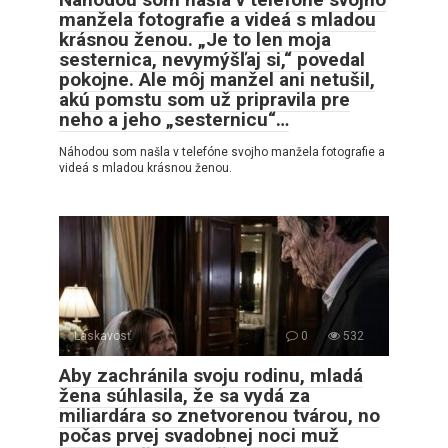
manžela fotografie a videá s mladou
krásnou ženou. „Je to len moja
sesternica, nevymýšľaj si,“ povedal
pokojne. Ale môj manžel ani netušil,
akú pomstu som už pripravila pre
neho a jeho „sesternicu“…
Náhodou som našla v telefóne svojho manžela fotografie a
videá s mladou krásnou ženou.
Láskavosť
0
532
Aby zachránila svoju rodinu, mladá
žena súhlasila, že sa vydá za
miliardára so znetvorenou tvárou, no
počas prvej svadobnej noci muž