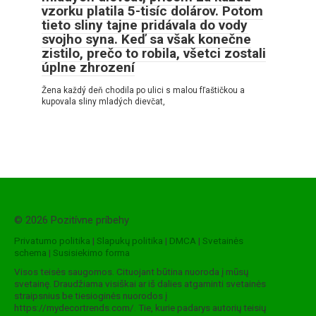
vzorku platila 5-tisíc dolárov. Potom
tieto sliny tajne pridávala do vody
svojho syna. Keď sa však konečne
zistilo, prečo to robila, všetci zostali
úplne zhrození
Žena každý deň chodila po ulici s malou fľaštičkou a
kupovala sliny mladých dievčat,
© 2026 Pozitívne príbehy
Privatumo politika
|
Slapukų politika
|
DMCA
|
Svetainės
schema
|
Susisiekimo forma
Visos teisės saugomos. Cituojant būtina nuoroda į mūsų
svetainę. Draudžiama visiškai ar iš dalies atgaminti svetainės
straipsnius be tiesioginės nuorodos į
https://mydecortrends.com/. Tie, kurie padarys autorių teisių