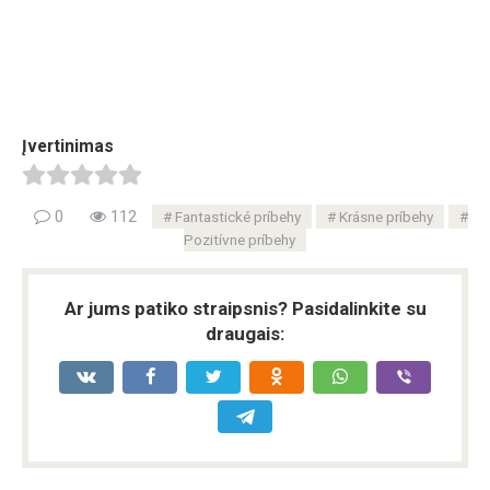
Įvertinimas
0
112
Fantastické príbehy
Krásne príbehy
Pozitívne príbehy
Ar jums patiko straipsnis? Pasidalinkite su
draugais: