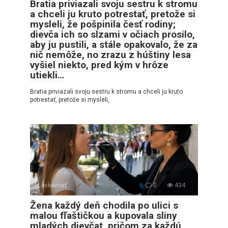
Bratia priviazali svoju sestru k stromu
a chceli ju kruto potrestať, pretože si
mysleli, že pošpinila česť rodiny;
dievča ich so slzami v očiach prosilo,
aby ju pustili, a stále opakovalo, že za
nič nemôže, no zrazu z húštiny lesa
vyšiel niekto, pred kým v hrôze
utiekli…
Bratia priviazali svoju sestru k stromu a chceli ju kruto
potrestať, pretože si mysleli,
Láskavosť
0
434
Žena každý deň chodila po ulici s
malou fľaštičkou a kupovala sliny
mladých dievčat, pričom za každú