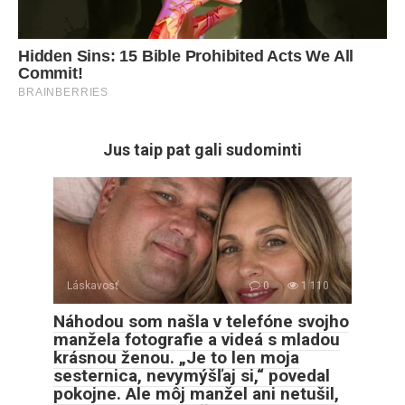
Jus taip pat gali sudominti
Láskavosť
0
1 110
Náhodou som našla v telefóne svojho
manžela fotografie a videá s mladou
krásnou ženou. „Je to len moja
sesternica, nevymýšľaj si,“ povedal
pokojne. Ale môj manžel ani netušil,