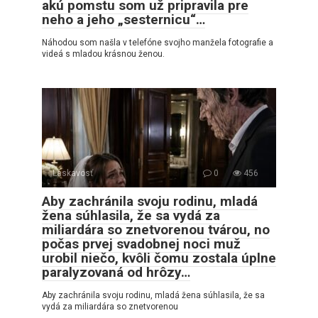
akú pomstu som už pripravila pre
neho a jeho „sesternicu“…
Náhodou som našla v telefóne svojho manžela fotografie a
videá s mladou krásnou ženou.
Láskavosť
0
456
Aby zachránila svoju rodinu, mladá
žena súhlasila, že sa vydá za
miliardára so znetvorenou tvárou, no
počas prvej svadobnej noci muž
urobil niečo, kvôli čomu zostala úplne
paralyzovaná od hrôzy…
Aby zachránila svoju rodinu, mladá žena súhlasila, že sa
vydá za miliardára so znetvorenou