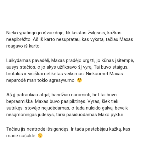
Nieko ypatingo jo išvaizdoje, tik keistas žvilgsnis, kažkas
neapibrėžto. Aš iš karto nesupratau, kas vyksta, tačiau Maxas
reagavo iš karto.
Laikydamas pavadėlį, Maxas pradėjo urgzti, jo kūnas įsitempė,
ausys stačios, o jo akys užfiksavo šį vyrą. Tai buvo staigus,
brutalus ir visiškai netikėtas veiksmas. Niekuomet Maxas
neparodė man tokio agresyvumo.
Aš jį patraukiau atgal, bandžiau nuraminti, bet tai buvo
beprasmiška. Maxas buvo pasipiktinęs. Vyras, šiek tiek
sutrikęs, stovėjo nejudėdamas, o tada nuleido galvą, beveik
nesąmoningas judesys, tarsi pasiduodamas Maxo pyktui.
Tačiau jis neatrodė išsigandęs. Ir tada pastebėjau kažką, kas
mane sušaldė.