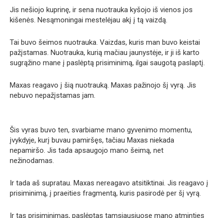
Jis nešiojo kuprinę, ir sena nuotrauka kyšojo iš vienos jos
kišenės. Nesąmoningai mestelėjau akį į tą vaizdą.
Tai buvo šeimos nuotrauka. Vaizdas, kuris man buvo keistai
pažįstamas. Nuotrauka, kurią mačiau jaunystėje, ir ji iš karto
sugrąžino mane į paslėptą prisiminimą, ilgai saugotą paslaptį.
Maxas reagavo į šią nuotrauką. Maxas pažinojo šį vyrą. Jis
nebuvo nepažįstamas jam.
Šis vyras buvo ten, svarbiame mano gyvenimo momentu,
įvykdyje, kurį buvau pamiršęs, tačiau Maxas niekada
nepamiršo. Jis tada apsaugojo mano šeimą, net
nežinodamas.
Ir tada aš supratau. Maxas nereagavo atsitiktinai. Jis reagavo į
prisiminimą, į praeities fragmentą, kuris pasirodė per šį vyrą.
Ir tas prisiminimas, paslėptas tamsiausiuose mano atminties