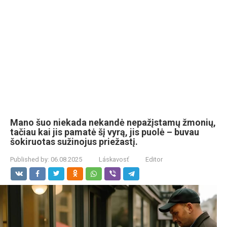
Mano šuo niekada nekandė nepažįstamų žmonių,
tačiau kai jis pamatė šį vyrą, jis puolė – buvau
šokiruotas sužinojus priežastį.
Published by:
06.08.2025
Láskavosť
Editor