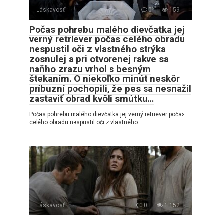
Láskavosť
0
159
Počas pohrebu malého dievčatka jej
verný retriever počas celého obradu
nespustil oči z vlastného strýka
zosnulej a pri otvorenej rakve sa
naňho zrazu vrhol s besným
štekaním. O niekoľko minút neskôr
príbuzní pochopili, že pes sa nesnažil
zastaviť obrad kvôli smútku…
Počas pohrebu malého dievčatka jej verný retriever počas
celého obradu nespustil oči z vlastného
Láskavosť
0
1 152