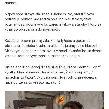
mamou.
Najprv som si myslela, že to zvládnem. No, starší človek
potrebuje pomoc. Ale realita bola iná. Neustále výčitky,
rozmarnosti, nočné výkriky, zápach liekov a staroby, ktorý sa
vpíjal do oblečenia a do myšlienok.
Každé ráno som ju umývala, kŕmila lyžicou a počúvala
obvinenia, že niečo kradnem alebo že ju úmyselne hladovím.
Medzitým som sama pracovala v hoteli dvanásť hodín denne,
vracala som sa vyčerpaná a takmer bez peňazí.
Dni sa spojili do jednej dlhšej sivej línie. Práca—domov—opäť
výčitky. Manžel nevolal. Písal stručne: „Žiadny signál“, „V
horách je to ťažké“. Vydržala som. Pre rodinu, pre dcéru, s
nádejou, že sa to všetko raz skončí.