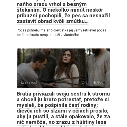
naňho zrazu vrhol s besným
štekaním. O niekoľko minút neskôr
príbuzní pochopili, že pes sa nesnažil
zastaviť obrad kvôli smútku…
Počas pohrebu malého dievčatka jej verný retriever počas
celého obradu nespustil oči z vlastného
Láskavosť
0
966
Bratia priviazali svoju sestru k stromu
a chceli ju kruto potrestať, pretože si
mysleli, že pošpinila česť rodiny;
dievča ich so slzami v očiach prosilo,
aby ju pustili, a stále opakovalo, že za
nič nemôže, no zrazu z húštiny lesa