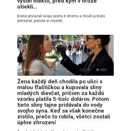
vyšiel niekto, pred kým v hrôze
utiekli…
Bratia priviazali svoju sestru k stromu a chceli ju kruto
potrestať, pretože si mysleli,
Láskavosť
0
395
Žena každý deň chodila po ulici s
malou fľaštičkou a kupovala sliny
mladých dievčat, pričom za každú
vzorku platila 5-tisíc dolárov. Potom
tieto sliny tajne pridávala do vody
svojho syna. Keď sa však konečne
zistilo, prečo to robila, všetci zostali
úplne zhrození