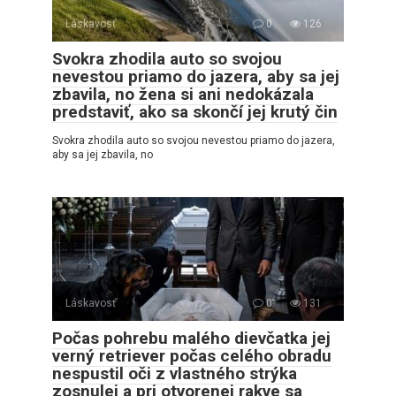
Láskavosť
0
126
Svokra zhodila auto so svojou
nevestou priamo do jazera, aby sa jej
zbavila, no žena si ani nedokázala
predstaviť, ako sa skončí jej krutý čin
Svokra zhodila auto so svojou nevestou priamo do jazera,
aby sa jej zbavila, no
Láskavosť
0
131
Počas pohrebu malého dievčatka jej
verný retriever počas celého obradu
nespustil oči z vlastného strýka
zosnulej a pri otvorenej rakve sa