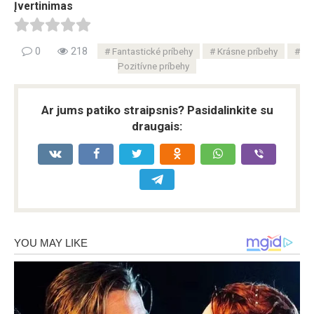
Įvertinimas
0
218
Fantastické príbehy
Krásne príbehy
Pozitívne príbehy
Ar jums patiko straipsnis? Pasidalinkite su
draugais: