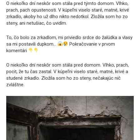
O niekoľko dní neskôr som stála pred týmto domom. Vlhko,
prach, pach opustenosti. V kúpeľni viselo staré, matné, krivé
zrkadlo, akoby ho už dlho nikto nedotkol. Zložila som ho zo
steny, ani netušiac, čo uvidím.
To, čo bolo za zrkadlom, mi priviedlo srdce do žalúdka a vlasy
sa mi postavili dupkom…
Pokračovanie v prvom
komentári
O niekoľko dní neskôr som stála pred domom. Vlhko, prach,
pocit, že tu čas zastal. V kúpeľni viselo staré, matné, krivé a
studené zrkadlo. Zložila som ho zo steny, nečakajúc nič
zvláštne.