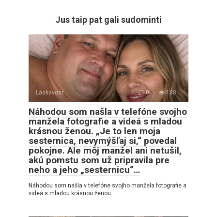
Jus taip pat gali sudominti
Láskavosť
0
138
Náhodou som našla v telefóne svojho
manžela fotografie a videá s mladou
krásnou ženou. „Je to len moja
sesternica, nevymýšľaj si,“ povedal
pokojne. Ale môj manžel ani netušil,
akú pomstu som už pripravila pre
neho a jeho „sesternicu“…
Náhodou som našla v telefóne svojho manžela fotografie a
videá s mladou krásnou ženou.