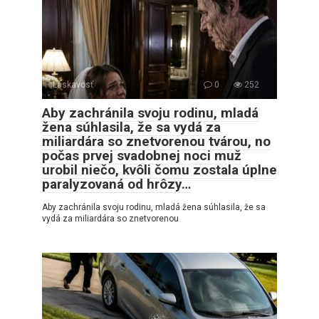
Láskavosť
0
252
Aby zachránila svoju rodinu, mladá
žena súhlasila, že sa vydá za
miliardára so znetvorenou tvárou, no
počas prvej svadobnej noci muž
urobil niečo, kvôli čomu zostala úplne
paralyzovaná od hrôzy…
Aby zachránila svoju rodinu, mladá žena súhlasila, že sa
vydá za miliardára so znetvorenou