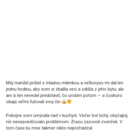
Môj manžel prišiel s mladou milenkou a veľkoryso mi dal len
jednu hodinu, aby som si zbalila veci a odišla z jeho bytu; ale
ani si len nevedel predstaviť, čo urobím potom — a čoskoro
obaja veľmi ľutovali svoj čin
Pokojne som umývala riad v kuchyni. Večer bol tichý, obyčajný,
nič nenasvedčovalo problémom. Zrazu zazvonil zvonček. V
tom čase ku mne takmer nikto neprichádzal.