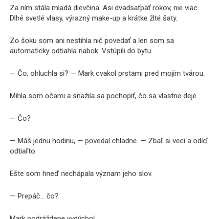
Za ním stála mladá dievčina. Asi dvadsaťpäť rokov, nie viac.
Dlhé svetlé vlasy, výrazný make-up a krátke žlté šaty.
Zo šoku som ani nestihla nič povedať a len som sa
automaticky odtiahla nabok. Vstúpili do bytu.
— Čo, ohluchla si? — Mark cvakol prstami pred mojím tvárou.
Mihla som očami a snažila sa pochopiť, čo sa vlastne deje.
— Čo?
— Máš jednu hodinu, — povedal chladne. — Zbaľ si veci a odíď
odtiaľto.
Ešte som hneď nechápala význam jeho slov.
— Prepáč… čo?
Mark podráždene vydýchol.