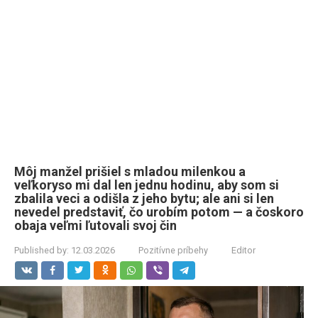
Môj manžel prišiel s mladou milenkou a
veľkoryso mi dal len jednu hodinu, aby som si
zbalila veci a odišla z jeho bytu; ale ani si len
nevedel predstaviť, čo urobím potom — a čoskoro
obaja veľmi ľutovali svoj čin
Published by:
12.03.2026
Pozitívne príbehy
Editor