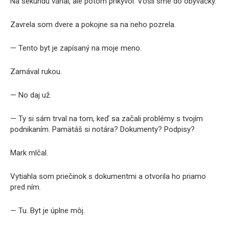
Na sekundu váhal, ale potom prikývol. Vošli sme do obývačky.
Zavrela som dvere a pokojne sa na neho pozrela.
— Tento byt je zapísaný na moje meno.
Zamával rukou.
— No daj už.
— Ty si sám trval na tom, keď sa začali problémy s tvojím
podnikaním. Pamätáš si notára? Dokumenty? Podpisy?
Mark mlčal.
Vytiahla som priečinok s dokumentmi a otvorila ho priamo
pred ním.
— Tu. Byt je úplne môj.