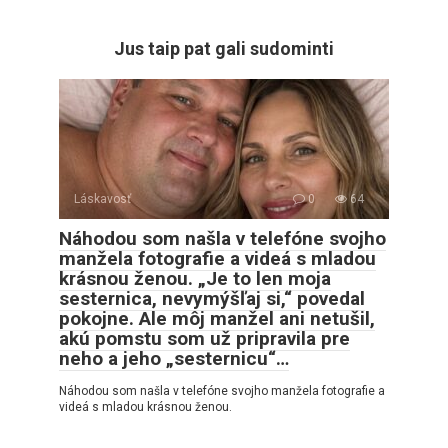
Jus taip pat gali sudominti
Láskavosť
0
64
Náhodou som našla v telefóne svojho
manžela fotografie a videá s mladou
krásnou ženou. „Je to len moja
sesternica, nevymýšľaj si,“ povedal
pokojne. Ale môj manžel ani netušil,
akú pomstu som už pripravila pre
neho a jeho „sesternicu“…
Náhodou som našla v telefóne svojho manžela fotografie a
videá s mladou krásnou ženou.