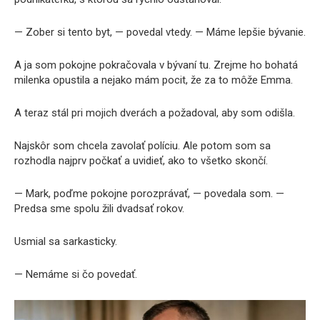
— Zober si tento byt, — povedal vtedy. — Máme lepšie bývanie.
A ja som pokojne pokračovala v bývaní tu. Zrejme ho bohatá
milenka opustila a nejako mám pocit, že za to môže Emma.
A teraz stál pri mojich dverách a požadoval, aby som odišla.
Najskôr som chcela zavolať políciu. Ale potom som sa
rozhodla najprv počkať a uvidieť, ako to všetko skončí.
— Mark, poďme pokojne porozprávať, — povedala som. —
Predsa sme spolu žili dvadsať rokov.
Usmial sa sarkasticky.
— Nemáme si čo povedať.