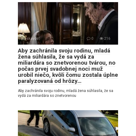
Láskavosť
0
216
Aby zachránila svoju rodinu, mladá
žena súhlasila, že sa vydá za
miliardára so znetvorenou tvárou, no
počas prvej svadobnej noci muž
urobil niečo, kvôli čomu zostala úplne
paralyzovaná od hrôzy…
Aby zachránila svoju rodinu, mladá žena súhlasila, že sa
vydá za miliardára so znetvorenou