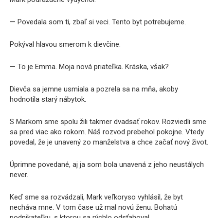
— Povedala som ti, zbaľ si veci. Tento byt potrebujeme.
Pokýval hlavou smerom k dievčine.
— To je Emma. Moja nová priateľka. Kráska, však?
Dievča sa jemne usmiala a pozrela sa na mňa, akoby
hodnotila starý nábytok.
S Markom sme spolu žili takmer dvadsať rokov. Rozviedli sme
sa pred viac ako rokom. Náš rozvod prebehol pokojne. Vtedy
povedal, že je unavený zo manželstva a chce začať nový život.
Úprimne povedané, aj ja som bola unavená z jeho neustálych
never.
Keď sme sa rozvádzali, Mark veľkoryso vyhlásil, že byt
necháva mne. V tom čase už mal novú ženu. Bohatú
podnikateľku, s ktorou sa rýchlo odsťahoval.