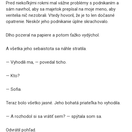
Pred niekoľkými rokmi mal vážne problémy s podnikaním a
sám navrhol, aby sa majetok prepísal na moje meno, aby
veritelia nič nezobrali. Vtedy hovoril, že je to len dočasné
opatrenie. Neskôr jeho podnikanie úplne skrachovalo.
Dlho pozeral na papiere a potom ťažko vydýchol.
A všetka jeho sebaistota sa náhle stratila.
— Vyhodili ma, — povedal ticho.
— Kto?
— Sofia.
Teraz bolo všetko jasné. Jeho bohatá priateľka ho vyhodila.
— A rozhodol si sa vrátiť sem? — spýtala som sa.
Odvrátil pohľad.