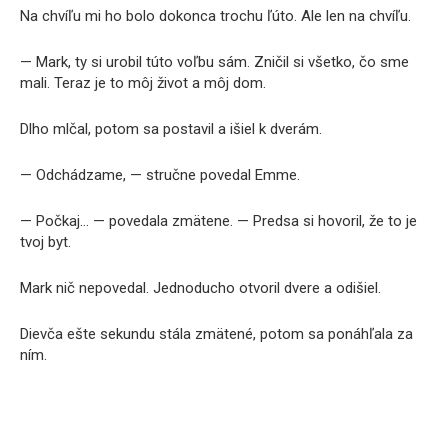
Na chvíľu mi ho bolo dokonca trochu ľúto. Ale len na chvíľu.
— Mark, ty si urobil túto voľbu sám. Zničil si všetko, čo sme
mali. Teraz je to môj život a môj dom.
Dlho mlčal, potom sa postavil a išiel k dverám.
— Odchádzame, — stručne povedal Emme.
— Počkaj… — povedala zmätene. — Predsa si hovoril, že to je
tvoj byt.
Mark nič nepovedal. Jednoducho otvoril dvere a odišiel.
Dievča ešte sekundu stála zmätené, potom sa ponáhľala za
ním.