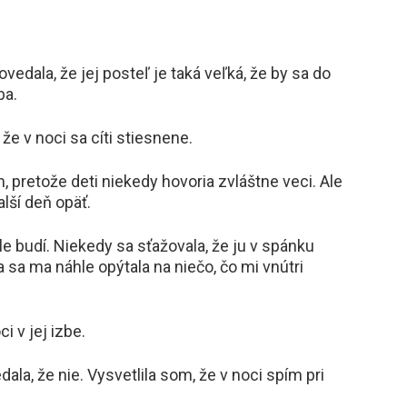
edala, že jej posteľ je taká veľká, že by sa do
ba.
že v noci sa cíti stiesnene.
pretože deti niekedy hovoria zvláštne veci. Ale
alší deň opäť.
le budí. Niekedy sa sťažovala, že ju v spánku
 sa ma náhle opýtala na niečo, čo mi vnútri
i v jej izbe.
ala, že nie. Vysvetlila som, že v noci spím pri