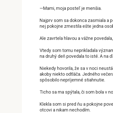
—Mami, moja posteľ je menšia.
Najprv som sa dokonca zasmiala a pov
nej pokojne zmestila ešte jedna oso
Ale zavrtela hlavou a vážne povedala, 
Vtedy som tomu neprikladala význam, 
na druhý deň povedala to isté. A na ď
Niekedy hovorila, že sa v noci neustá
akoby niekto odtláča. Jedného večera
spôsobilo nepríjemné stiahnutie.
Ticho sa ma spýtala, či som bola v noc
Klekla som si pred ňu a pokojne poved
otcovi a nikam nechodím.