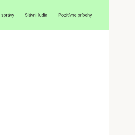
 správy
Slávni ľudia
Pozitívne príbehy