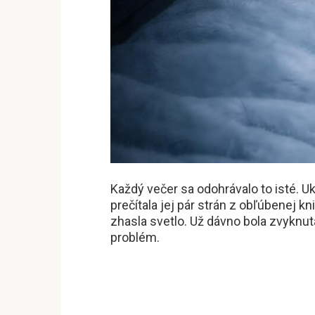
Každý večer sa odohrávalo to isté. Uk
prečítala jej pár strán z obľúbenej k
zhasla svetlo. Už dávno bola zvyknut
problém.