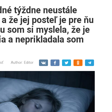
dné týždne neustále
 a že jej posteľ je pre ňu
ku som si myslela, že je
ia a neprikladala som
sť
Author:
Editor