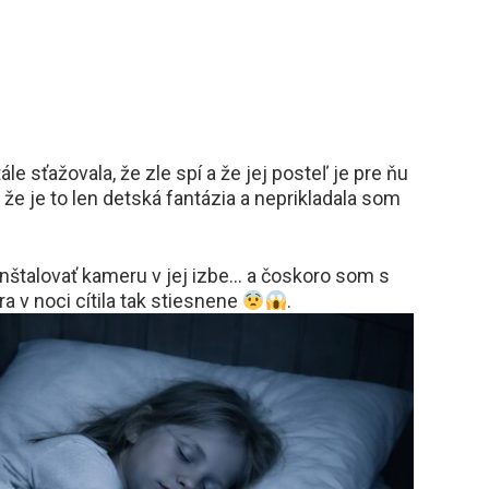
e sťažovala, že zle spí a že jej posteľ je pre ňu
 že je to len detská fantázia a neprikladala som
nštalovať kameru v jej izbe… a čoskoro som s
a v noci cítila tak stiesnene
.