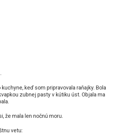
.
o kuchyne, keď som pripravovala raňajky. Bola
kvapkou zubnej pasty v kútiku úst. Objala ma
ala.
si, že mala len nočnú moru.
štnu vetu: