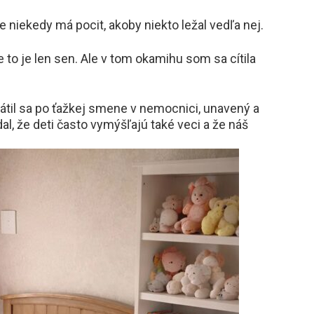
e niekedy má pocit, akoby niekto ležal vedľa nej.
 to je len sen. Ale v tom okamihu som sa cítila
átil sa po ťažkej smene v nemocnici, unavený a
al, že deti často vymýšľajú také veci a že náš