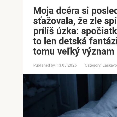
Moja dcéra si posle
sťažovala, že zle spí
príliš úzka: spočiat
to len detská fantáz
tomu veľký význam
Published by:
13.03.2026
Category:
Láskavo