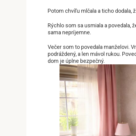
Potom chvíľu mlčala a ticho dodala, ž
Rýchlo som sa usmiala a povedala, že
sama nepríjemne.
Večer som to povedala manželovi. Vr
podráždený, a len mávol rukou. Poved
dom je úplne bezpečný.