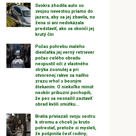
Svokra zhodila auto so
svojou nevestou priamo do
jazera, aby sa jej zbavila, no
žena si ani nedokázala
predstaviť, ako sa skončí jej
krutý čin
Počas pohrebu malého
dievčatka jej verný retriever
počas celého obradu
nespustil oči z vlastného
strýka zosnulej a pri
otvorenej rakve sa naňho
zrazu vrhol s besným
štekaním. O niekoľko minút
neskôr príbuzní pochopili,
že pes sa nesnažil zastaviť
obrad kvôli smútku…
Bratia priviazali svoju sestru
k stromu a chceli ju kruto
potrestať, pretože si mysleli,
že pošpinila česť rodiny;