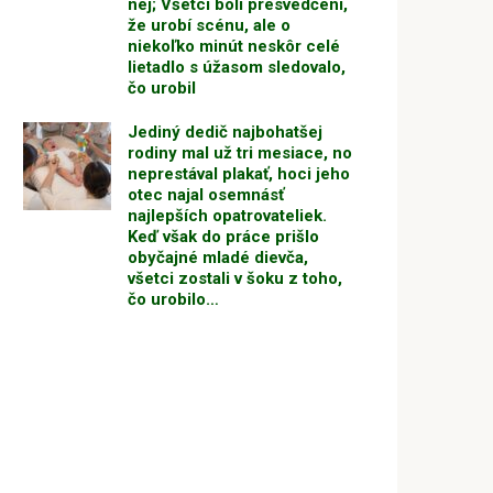
nej; Všetci boli presvedčení,
že urobí scénu, ale o
niekoľko minút neskôr celé
lietadlo s úžasom sledovalo,
čo urobil
Jediný dedič najbohatšej
rodiny mal už tri mesiace, no
neprestával plakať, hoci jeho
otec najal osemnásť
najlepších opatrovateliek.
Keď však do práce prišlo
obyčajné mladé dievča,
všetci zostali v šoku z toho,
čo urobilo…