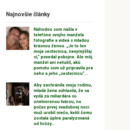
Najnovšie články
Náhodou som našla v
telefóne svojho manžela
fotografie a videá s mladou
krásnou ženou. „Je to len
moja sesternica, nevymýšľaj
si,“ povedal pokojne. Ale môj
manžel ani netušil, akú
pomstu som už pripravila pre
neho a jeho „sesternicu“…
Aby zachránila svoju rodinu,
mladá žena súhlasila, že sa
vydá za miliardára so
znetvorenou tvárou, no
počas prvej svadobnej noci
muž urobil niečo, kvôli čomu
zostala úplne paralyzovaná
od hrôzy…