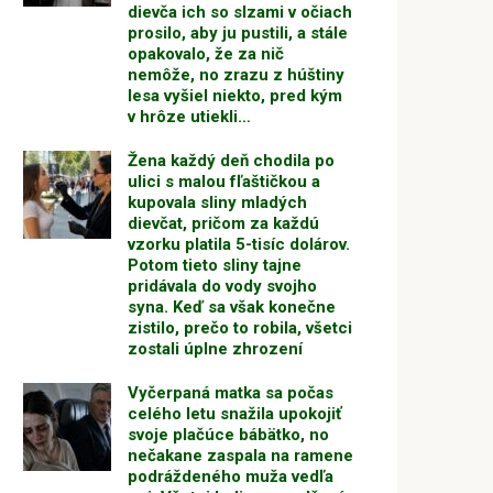
dievča ich so slzami v očiach
prosilo, aby ju pustili, a stále
opakovalo, že za nič
nemôže, no zrazu z húštiny
lesa vyšiel niekto, pred kým
v hrôze utiekli…
Žena každý deň chodila po
ulici s malou fľaštičkou a
kupovala sliny mladých
dievčat, pričom za každú
vzorku platila 5-tisíc dolárov.
Potom tieto sliny tajne
pridávala do vody svojho
syna. Keď sa však konečne
zistilo, prečo to robila, všetci
zostali úplne zhrození
Vyčerpaná matka sa počas
celého letu snažila upokojiť
svoje plačúce bábätko, no
nečakane zaspala na ramene
podráždeného muža vedľa