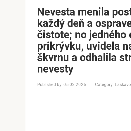
Nevesta menila post
každý deň a osprave
čistote; no jedného
prikrývku, uvidela n
škvrnu a odhalila st
nevesty
Published by:
05.03.2026
Category:
Láskavo