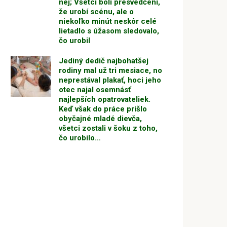
nej; Všetci boli presvedčení,
že urobí scénu, ale o
niekoľko minút neskôr celé
lietadlo s úžasom sledovalo,
čo urobil
Jediný dedič najbohatšej
rodiny mal už tri mesiace, no
neprestával plakať, hoci jeho
otec najal osemnásť
najlepších opatrovateliek.
Keď však do práce prišlo
obyčajné mladé dievča,
všetci zostali v šoku z toho,
čo urobilo…