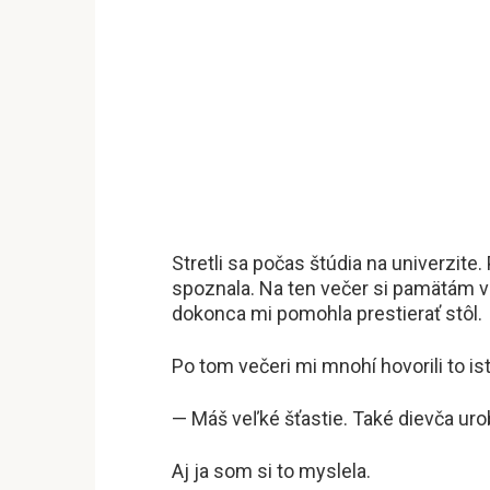
Stretli sa počas štúdia na univerzite.
spoznala. Na ten večer si pamätám ve
dokonca mi pomohla prestierať stôl.
Po tom večeri mi mnohí hovorili to ist
— Máš veľké šťastie. Také dievča uro
Aj ja som si to myslela.