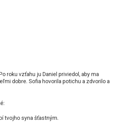
 Po roku vzťahu ju Daniel priviedol, aby ma
ľmi dobre. Sofia hovorila potichu a zdvorilo a
é:
bí tvojho syna šťastným.