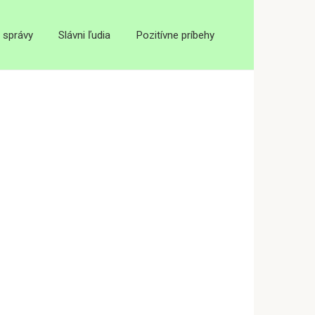
 správy
Slávni ľudia
Pozitívne príbehy