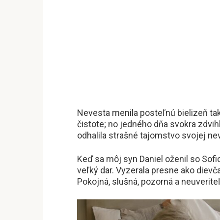
Nevesta menila posteľnú bielizeň ta
čistote; no jedného dňa svokra zdvihl
odhalila strašné tajomstvo svojej n
Keď sa môj syn Daniel oženil so Sofi
veľký dar. Vyzerala presne ako dievč
Pokojná, slušná, pozorná a neuveriteľ