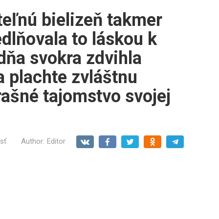
eľnú bielizeň takmer
dlňovala to láskou k
 dňa svokra zdvihla
a plachte zvláštnu
rašné tajomstvo svojej
sť
Author:
Editor