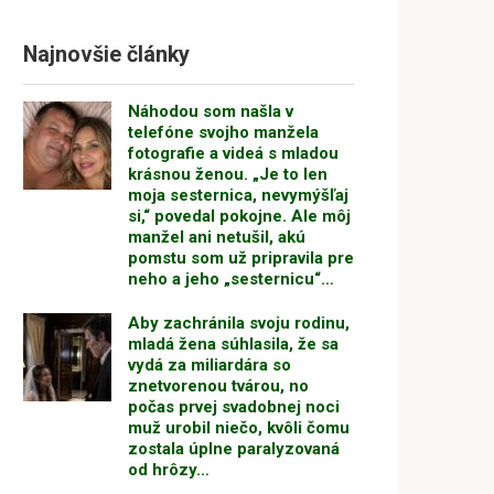
Najnovšie články
Náhodou som našla v
telefóne svojho manžela
fotografie a videá s mladou
krásnou ženou. „Je to len
moja sesternica, nevymýšľaj
si,“ povedal pokojne. Ale môj
manžel ani netušil, akú
pomstu som už pripravila pre
neho a jeho „sesternicu“…
Aby zachránila svoju rodinu,
mladá žena súhlasila, že sa
vydá za miliardára so
znetvorenou tvárou, no
počas prvej svadobnej noci
muž urobil niečo, kvôli čomu
zostala úplne paralyzovaná
od hrôzy…