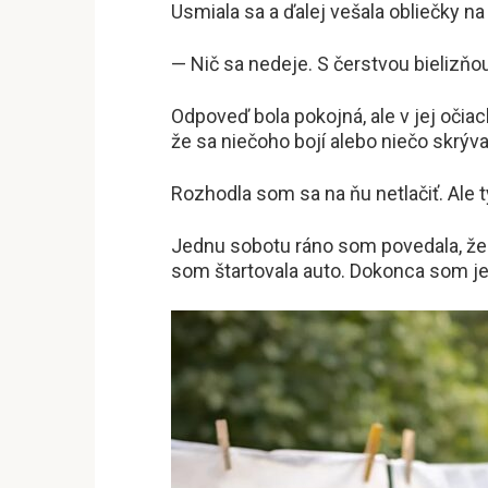
Usmiala sa a ďalej vešala obliečky na
— Nič sa nedeje. S čerstvou bielizňou
Odpoveď bola pokojná, ale v jej očia
že sa niečoho bojí alebo niečo skrýva
Rozhodla som sa na ňu netlačiť. Ale t
Jednu sobotu ráno som povedala, že 
som štartovala auto. Dokonca som jej