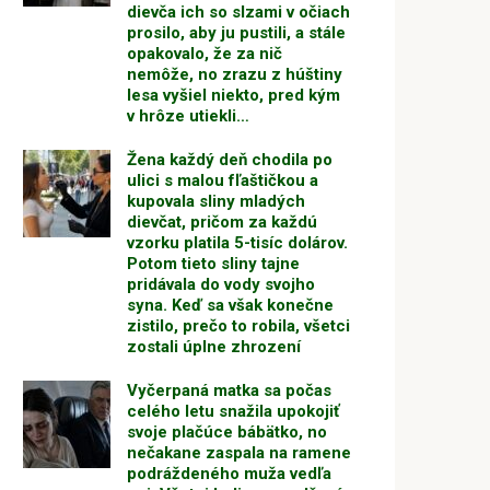
dievča ich so slzami v očiach
prosilo, aby ju pustili, a stále
opakovalo, že za nič
nemôže, no zrazu z húštiny
lesa vyšiel niekto, pred kým
v hrôze utiekli…
Žena každý deň chodila po
ulici s malou fľaštičkou a
kupovala sliny mladých
dievčat, pričom za každú
vzorku platila 5-tisíc dolárov.
Potom tieto sliny tajne
pridávala do vody svojho
syna. Keď sa však konečne
zistilo, prečo to robila, všetci
zostali úplne zhrození
Vyčerpaná matka sa počas
celého letu snažila upokojiť
svoje plačúce bábätko, no
nečakane zaspala na ramene
podráždeného muža vedľa