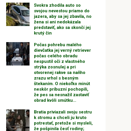
Svokra zhodila auto so
svojou nevestou priamo do
jazera, aby sa jej zbavila, no
žena si ani nedokázala
predstaviť, ako sa skončí jej
krutý čin
Počas pohrebu malého
dievčatka jej verný retriever
počas celého obradu
nespustil oči z vlastného
strýka zosnulej a pri
otvorenej rakve sa naňho
zrazu vrhol s besným
štekaním. O niekoľko minút
neskôr príbuzní pochopili,
že pes sa nesnažil zastaviť
obrad kvôli smútku…
Bratia priviazali svoju sestru
k stromu a chceli ju kruto
potrestať, pretože si mysleli,
že pošpinila česť rodiny;