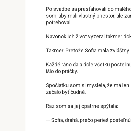
Po svadbe sa presťahovali do malé
som, aby mali vlastný priestor, ale 
potrebovali.
Navonok ich život vyzeral takmer do
Takmer. Pretože Sofia mala zvláštn
Každé ráno dala dole všetku posteľnú
išlo do práčky.
Spočiatku som si myslela, že má len p
začalo byť čudné.
Raz som sa jej opatrne spýtala:
— Sofia, drahá, prečo perieš posteľnú