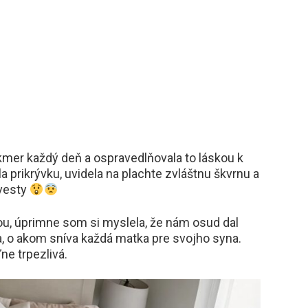
kmer každý deň a ospravedlňovala to láskou k
a prikrývku, uvidela na plachte zvláštnu škvrnu a
evesty
ou, úprimne som si myslela, že nám osud dal
a, o akom sníva každá matka pre svojho syna.
ne trpezlivá.