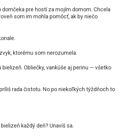
ho domčeka pre hostí za mojím domom. Chcela
zároveň som im mohla pomôcť, ak by niečo
konale.
y zvyk, ktorému som nerozumela.
 bielizeň. Obliečky, vankúše aj perinu — všetko
ríliš rada čistotu. No po niekoľkých týždňoch to
 bielizeň každý deň? Unavíš sa.