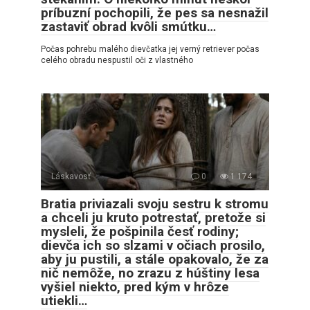
príbuzní pochopili, že pes sa nesnažil
zastaviť obrad kvôli smútku…
Počas pohrebu malého dievčatka jej verný retriever počas
celého obradu nespustil oči z vlastného
Láskavosť
0
1 174
Bratia priviazali svoju sestru k stromu
a chceli ju kruto potrestať, pretože si
mysleli, že pošpinila česť rodiny;
dievča ich so slzami v očiach prosilo,
aby ju pustili, a stále opakovalo, že za
nič nemôže, no zrazu z húštiny lesa
vyšiel niekto, pred kým v hrôze
utiekli…