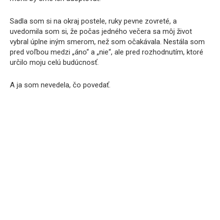
Sadla som si na okraj postele, ruky pevne zovreté, a
uvedomila som si, že počas jedného večera sa môj život
vybral úplne iným smerom, než som očakávala. Nestála som
pred voľbou medzi „áno“ a „nie“, ale pred rozhodnutím, ktoré
určilo moju celú budúcnosť.
A ja som nevedela, čo povedať.