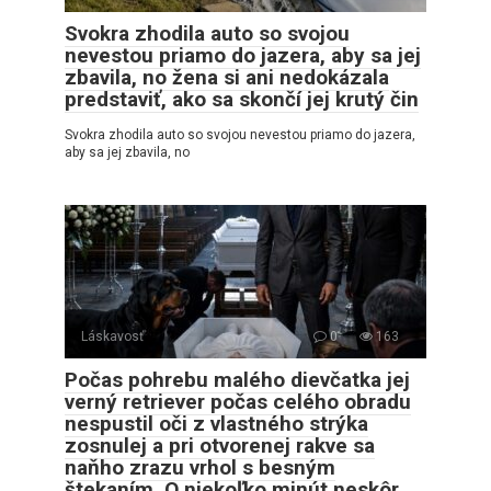
Svokra zhodila auto so svojou
nevestou priamo do jazera, aby sa jej
zbavila, no žena si ani nedokázala
predstaviť, ako sa skončí jej krutý čin
Svokra zhodila auto so svojou nevestou priamo do jazera,
aby sa jej zbavila, no
Láskavosť
0
163
Počas pohrebu malého dievčatka jej
verný retriever počas celého obradu
nespustil oči z vlastného strýka
zosnulej a pri otvorenej rakve sa
naňho zrazu vrhol s besným
štekaním. O niekoľko minút neskôr