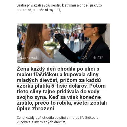
Bratia priviazali svoju sestru k stromu a chceli ju kruto
potrestať, pretože si mysleli,
Láskavosť
0
437
Žena každý deň chodila po ulici s
malou fľaštičkou a kupovala sliny
mladých dievčat, pričom za každú
vzorku platila 5-tisíc dolárov. Potom
tieto sliny tajne pridávala do vody
svojho syna. Keď sa však konečne
zistilo, prečo to robila, všetci zostali
úplne zhrození
Žena každý deň chodila po ulici s malou fľaštičkou a
kupovala sliny mladých dievčat,