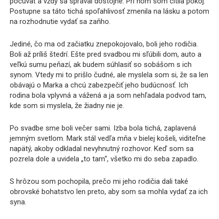
počúvať a vždy sa správal dôstojne. Pri ňom som cítila pokoj.
Postupne sa táto tichá spoľahlivosť zmenila na lásku a potom
na rozhodnutie vydať sa zaňho.
Jediné, čo ma od začiatku znepokojovalo, boli jeho rodičia.
Boli až príliš štedrí. Ešte pred svadbou mi sľúbili dom, auto a
veľkú sumu peňazí, ak budem súhlasiť so sobášom s ich
synom. Vtedy mi to prišlo čudné, ale myslela som si, že sa len
obávajú o Marka a chcú zabezpečiť jeho budúcnosť. Ich
rodina bola vplyvná a vážená a ja som nehľadala podvod tam,
kde som si myslela, že žiadny nie je.
Po svadbe sme boli večer sami. Izba bola tichá, zaplavená
jemným svetlom. Mark stál vedľa mňa v bielej košeli, viditeľne
napätý, akoby odkladal nevyhnutný rozhovor. Keď som sa
pozrela dole a uvidela „to tam“, všetko mi do seba zapadlo.
S hrôzou som pochopila, prečo mi jeho rodičia dali také
obrovské bohatstvo len preto, aby som sa mohla vydať za ich
syna.