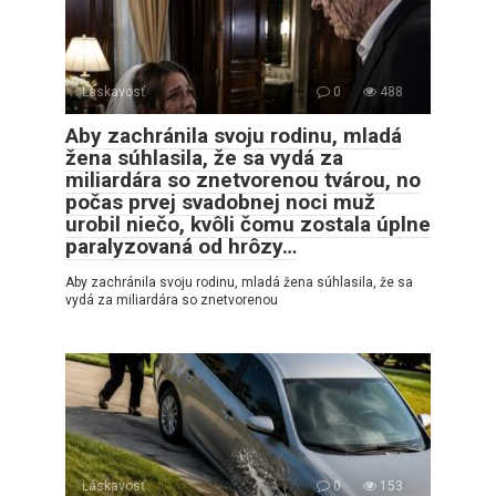
Láskavosť
0
488
Aby zachránila svoju rodinu, mladá
žena súhlasila, že sa vydá za
miliardára so znetvorenou tvárou, no
počas prvej svadobnej noci muž
urobil niečo, kvôli čomu zostala úplne
paralyzovaná od hrôzy…
Aby zachránila svoju rodinu, mladá žena súhlasila, že sa
vydá za miliardára so znetvorenou
Láskavosť
0
153