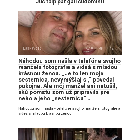
Jus taip pat gali sudominti
Láskavosť
0
1 142
Náhodou som našla v telefóne svojho
manžela fotografie a videá s mladou
krásnou ženou. „Je to len moja
sesternica, nevymýšľaj si,“ povedal
pokojne. Ale môj manžel ani netušil,
akú pomstu som už pripravila pre
neho a jeho „sesternicu“…
Náhodou som našla v telefóne svojho manžela fotografie a
videá s mladou krásnou ženou.