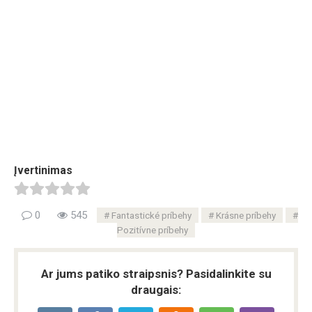
Įvertinimas
0
545
Fantastické príbehy
Krásne príbehy
Pozitívne príbehy
Ar jums patiko straipsnis? Pasidalinkite su
draugais: