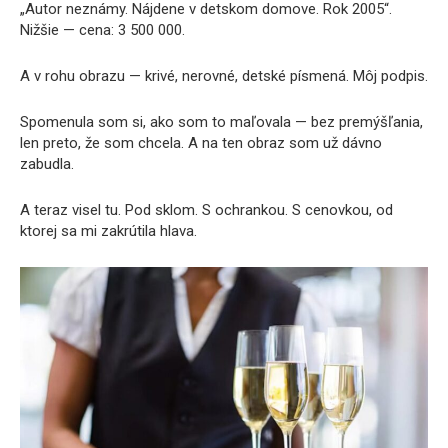
„Autor neznámy. Nájdene v detskom domove. Rok 2005“.
Nižšie — cena: 3 500 000.
A v rohu obrazu — krivé, nerovné, detské písmená. Môj podpis.
Spomenula som si, ako som to maľovala — bez premýšľania,
len preto, že som chcela. A na ten obraz som už dávno
zabudla.
A teraz visel tu. Pod sklom. S ochrankou. S cenovkou, od
ktorej sa mi zakrútila hlava.