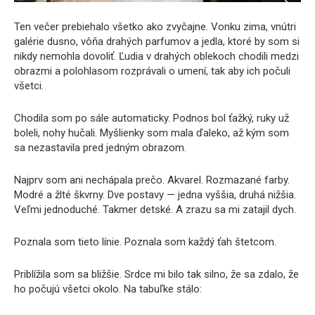
Ten večer prebiehalo všetko ako zvyčajne. Vonku zima, vnútri
galérie dusno, vôňa drahých parfumov a jedla, ktoré by som si
nikdy nemohla dovoliť. Ľudia v drahých oblekoch chodili medzi
obrazmi a polohlasom rozprávali o umení, tak aby ich počuli
všetci.
Chodila som po sále automaticky. Podnos bol ťažký, ruky už
boleli, nohy hučali. Myšlienky som mala ďaleko, až kým som
sa nezastavila pred jedným obrazom.
Najprv som ani nechápala prečo. Akvarel. Rozmazané farby.
Modré a žlté škvrny. Dve postavy — jedna vyššia, druhá nižšia.
Veľmi jednoduché. Takmer detské. A zrazu sa mi zatajil dych.
Poznala som tieto línie. Poznala som každý ťah štetcom.
Priblížila som sa bližšie. Srdce mi bilo tak silno, že sa zdalo, že
ho počujú všetci okolo. Na tabuľke stálo: