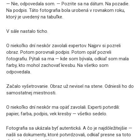
— Nie, odpovedala som. — Pozrite sa na dátum. Na pozadie.
Na podpis. Táto fotografia bola urobená v rovnakom roku,
ktorý je uvedený na tabuľke.
V sále nastalo ticho.
O niekoľko dní neskôr zavolali expertov. Najprv si pozreli
obraz. Potom porovnali podpis. Potom opäť pozreli
fotografiu. Pýtali sa ma — kde som bývala, odkiaľ som mala
farby, kto mohol zachovať kresbu. Na všetko som
odpovedala.
Začalo vyšetrovanie. Obraz už nevisel na stene. Odniesli ho do
samostatnej miestnosti.
O niekoľko dní neskôr ma opäť zavolali. Experti potvrdili:
papier, farba, podpis, vek kresby — všetko sedelo.
Fotografia sa ukázala byť autentická. A čo je najdôležitejšie —
našli sa dokumenty, ktoré potvrdzovali, odkiaľ presne sa toto