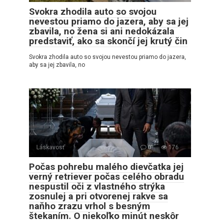
Svokra zhodila auto so svojou
nevestou priamo do jazera, aby sa jej
zbavila, no žena si ani nedokázala
predstaviť, ako sa skončí jej krutý čin
Svokra zhodila auto so svojou nevestou priamo do jazera,
aby sa jej zbavila, no
Láskavosť
0
176
Počas pohrebu malého dievčatka jej
verný retriever počas celého obradu
nespustil oči z vlastného strýka
zosnulej a pri otvorenej rakve sa
naňho zrazu vrhol s besným
štekaním. O niekoľko minút neskôr