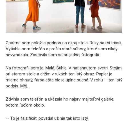
Opatrne som položila podnos na okraj stola. Ruky sa mi triasli.
Vytiahla som telefón a prešla staré súbory, ktoré som nikdy
nevymazala. Zastavila som sa pri jednej fotografii.
Na fotografii som ja. Malá. Štíhla. V natiahnutom svetri. Stojím
pri starom stole a držím v rukách ten istý obraz. Papier je
mierne ohnutý, farba ešte nie je úplne suchá. V rohu — ten istý
podpis. Môj.
Zdvihla som telefón a ukázala ho najprv majiteľovi galérie,
potom ľuďom okolo.
— To je falzifikát, povedal už nie tak isto istý.