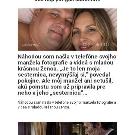
Láskavosť
0
1 169
Náhodou som našla v telefóne svojho
manžela fotografie a videá s mladou
krásnou ženou. „Je to len moja
sesternica, nevymýšľaj si,“ povedal
pokojne. Ale môj manžel ani netušil,
akú pomstu som už pripravila pre
neho a jeho „sesternicu“…
Náhodou som našla v telefóne svojho manžela fotografie a
videá s mladou krásnou ženou.