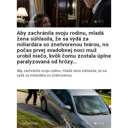
Láskavosť
0
511
Aby zachránila svoju rodinu, mladá
žena súhlasila, že sa vydá za
miliardára so znetvorenou tvárou, no
počas prvej svadobnej noci muž
urobil niečo, kvôli čomu zostala úplne
paralyzovaná od hrôzy…
Aby zachránila svoju rodinu, mladá žena súhlasila, že sa
vydá za miliardára so znetvorenou
Láskavosť
0
154