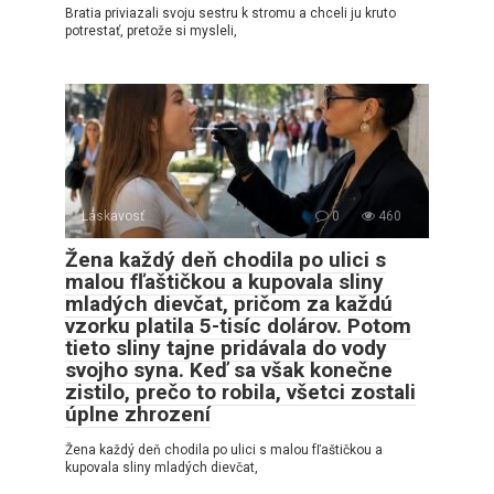
Bratia priviazali svoju sestru k stromu a chceli ju kruto
potrestať, pretože si mysleli,
Láskavosť
0
460
Žena každý deň chodila po ulici s
malou fľaštičkou a kupovala sliny
mladých dievčat, pričom za každú
vzorku platila 5-tisíc dolárov. Potom
tieto sliny tajne pridávala do vody
svojho syna. Keď sa však konečne
zistilo, prečo to robila, všetci zostali
úplne zhrození
Žena každý deň chodila po ulici s malou fľaštičkou a
kupovala sliny mladých dievčat,