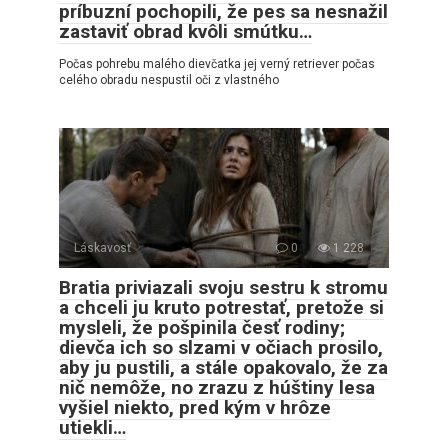
príbuzní pochopili, že pes sa nesnažil
zastaviť obrad kvôli smútku…
Počas pohrebu malého dievčatka jej verný retriever počas
celého obradu nespustil oči z vlastného
Láskavosť
0
1 228
Bratia priviazali svoju sestru k stromu
a chceli ju kruto potrestať, pretože si
mysleli, že pošpinila česť rodiny;
dievča ich so slzami v očiach prosilo,
aby ju pustili, a stále opakovalo, že za
nič nemôže, no zrazu z húštiny lesa
vyšiel niekto, pred kým v hrôze
utiekli…