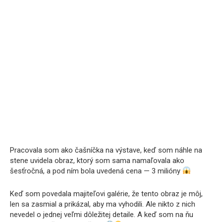
Pracovala som ako čašníčka na výstave, keď som náhle na
stene uvidela obraz, ktorý som sama namaľovala ako
šesťročná, a pod ním bola uvedená cena — 3 milióny
Keď som povedala majiteľovi galérie, že tento obraz je môj,
len sa zasmial a prikázal, aby ma vyhodili. Ale nikto z nich
nevedel o jednej veľmi dôležitej detaile. A keď som na ňu