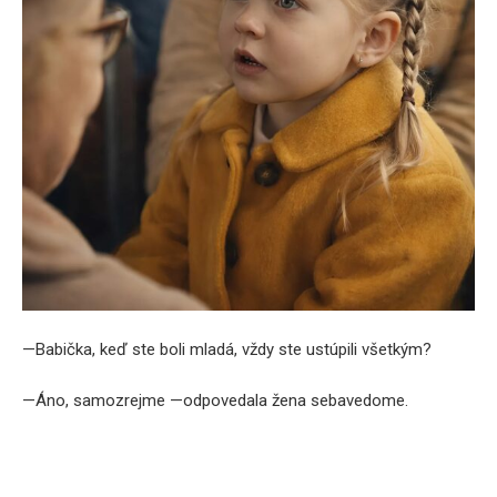
—Babička, keď ste boli mladá, vždy ste ustúpili všetkým?
—Áno, samozrejme —odpovedala žena sebavedome.