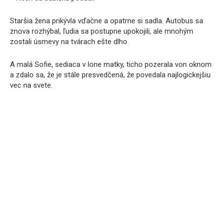
Staršia žena prikývla vďačne a opatrne si sadla. Autobus sa
znova rozhýbal, ľudia sa postupne upokojili, ale mnohým
zostali úsmevy na tvárach ešte dlho.
A malá Sofie, sediaca v lone matky, ticho pozerala von oknom
a zdalo sa, že je stále presvedčená, že povedala najlogickejšiu
vec na svete.