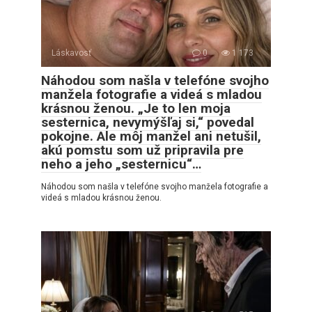
Láskavosť
0
1 173
Náhodou som našla v telefóne svojho
manžela fotografie a videá s mladou
krásnou ženou. „Je to len moja
sesternica, nevymýšľaj si,“ povedal
pokojne. Ale môj manžel ani netušil,
akú pomstu som už pripravila pre
neho a jeho „sesternicu“…
Náhodou som našla v telefóne svojho manžela fotografie a
videá s mladou krásnou ženou.