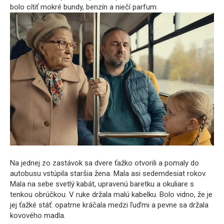
bolo cítiť mokré bundy, benzín a niečí parfum.
Na jednej zo zastávok sa dvere ťažko otvorili a pomaly do
autobusu vstúpila staršia žena. Mala asi sedemdesiat rokov.
Mala na sebe svetlý kabát, upravenú baretku a okuliare s
tenkou obrúčkou. V ruke držala malú kabelku. Bolo vidno, že je
jej ťažké stáť: opatrne kráčala medzi ľuďmi a pevne sa držala
kovového madla.