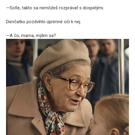
—Sofie, takto sa nemôžeš rozprávať s dospelými.
Dievčatko pozdvihlo úprimné oči k nej.
—A čo, mama, mýlim sa?