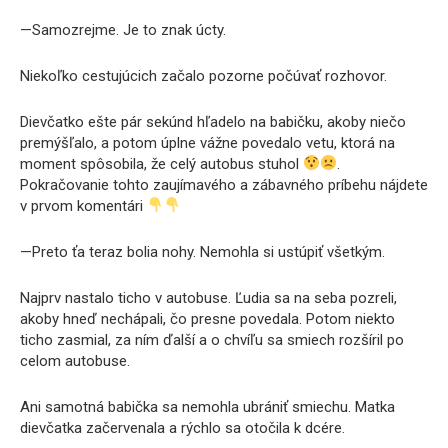
—Samozrejme. Je to znak úcty.
Niekoľko cestujúcich začalo pozorne počúvať rozhovor.
Dievčatko ešte pár sekúnd hľadelo na babičku, akoby niečo
premýšľalo, a potom úplne vážne povedalo vetu, ktorá na
moment spôsobila, že celý autobus stuhol
.
Pokračovanie tohto zaujímavého a zábavného príbehu nájdete
v prvom komentári
—Preto ťa teraz bolia nohy. Nemohla si ustúpiť všetkým.
Najprv nastalo ticho v autobuse. Ľudia sa na seba pozreli,
akoby hneď nechápali, čo presne povedala. Potom niekto
ticho zasmial, za ním ďalší a o chvíľu sa smiech rozšíril po
celom autobuse.
Ani samotná babička sa nemohla ubrániť smiechu. Matka
dievčatka začervenala a rýchlo sa otočila k dcére.