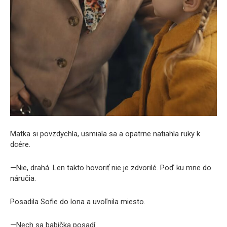
Matka si povzdychla, usmiala sa a opatrne natiahla ruky k
dcére.
—Nie, drahá. Len takto hovoriť nie je zdvorilé. Poď ku mne do
náručia.
Posadila Sofie do lona a uvoľnila miesto.
—Nech sa babička posadí.