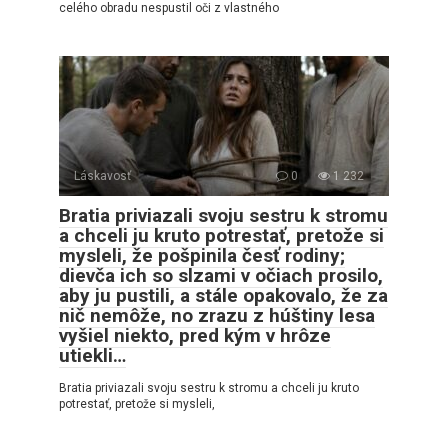
celého obradu nespustil oči z vlastného
Láskavosť
0
1 232
Bratia priviazali svoju sestru k stromu
a chceli ju kruto potrestať, pretože si
mysleli, že pošpinila česť rodiny;
dievča ich so slzami v očiach prosilo,
aby ju pustili, a stále opakovalo, že za
nič nemôže, no zrazu z húštiny lesa
vyšiel niekto, pred kým v hrôze
utiekli…
Bratia priviazali svoju sestru k stromu a chceli ju kruto
potrestať, pretože si mysleli,