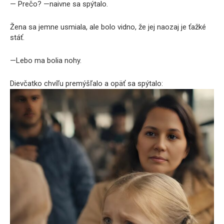
— Prečo? —naivne sa spýtalo.
Žena sa jemne usmiala, ale bolo vidno, že jej naozaj je ťažké
stáť.
—Lebo ma bolia nohy.
Dievčatko chvíľu premýšľalo a opäť sa spýtalo: