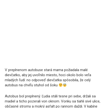
V preplnenom autobuse stará mama požiadala malé
dievčatko, aby jej uvoľnilo miesto, hoci okolo bolo veľa
mladých ľudí: no odpoveď dievčatka spôsobila, že celý
autobus na chvíľu stuhol od šoku
Autobus bol preplnený. Ľudia stáli tesne pri sebe, držali sa
madiel a ticho pozerali von oknom. Vonku sa tiahli sivé ulice,
občasné stromy a mokrý asfalt po rannom daždi. V kabíne