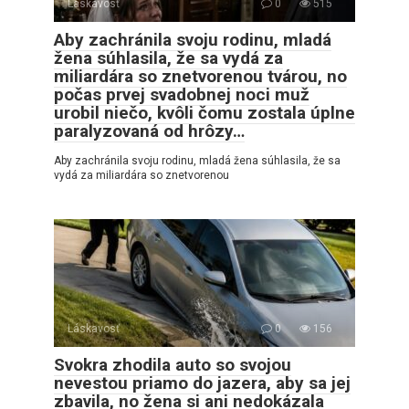
Láskavosť
0
515
Aby zachránila svoju rodinu, mladá
žena súhlasila, že sa vydá za
miliardára so znetvorenou tvárou, no
počas prvej svadobnej noci muž
urobil niečo, kvôli čomu zostala úplne
paralyzovaná od hrôzy…
Aby zachránila svoju rodinu, mladá žena súhlasila, že sa
vydá za miliardára so znetvorenou
Láskavosť
0
156
Svokra zhodila auto so svojou
nevestou priamo do jazera, aby sa jej
zbavila, no žena si ani nedokázala