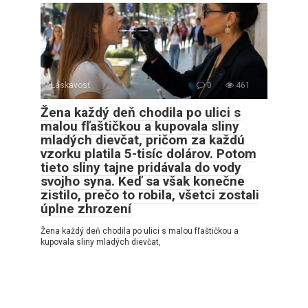
Láskavosť
0
461
Žena každý deň chodila po ulici s
malou fľaštičkou a kupovala sliny
mladých dievčat, pričom za každú
vzorku platila 5-tisíc dolárov. Potom
tieto sliny tajne pridávala do vody
svojho syna. Keď sa však konečne
zistilo, prečo to robila, všetci zostali
úplne zhrození
Žena každý deň chodila po ulici s malou fľaštičkou a
kupovala sliny mladých dievčat,