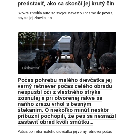
predstaviť, ako sa skončí jej krutý čin
Svokra zhodila auto so svojou nevestou priamo do jazera,
aby sa jej zbavila, no
Láskavosť
0
176
Počas pohrebu malého dievčatka jej
verný retriever počas celého obradu
nespustil oči z vlastného strýka
zosnulej a pri otvorenej rakve sa
naňho zrazu vrhol s besným
štekaním. O niekoľko minút neskôr
príbuzní pochopili, že pes sa nesnažil
zastaviť obrad kvôli smútku…
Počas pohrebu malého dievčatka jej verný retriever počas