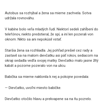
Autobus sa rozhýbal a žena sa mierne zachvela. Sotva
udržala rovnováhu.
V kabíne bolo veľa mladých ľudí. Niektorí sedeli zahĺbení do
telefónov, niekto predstieral, že spí, a iní len pozerali von
oknom. Nikto sa ani nepokúsil vstať.
Staršia žena sa rozhliadla. Jej pohľad prešiel cez rady a
zastavil sa na malom dievčatku asi päť rokov, sediacom na
okraji sedadla vedľa svojej matky. Dievčatko malo jasne žltý
kabát a pozorne pozeralo von na ulicu.
Babička sa mierne naklonila k nej a pokojne povedala:
— Dievčatko, uvoľni miesto babičke.
Dievčatko otočilo hlavu a prekvapene sa na ňu pozrelo.