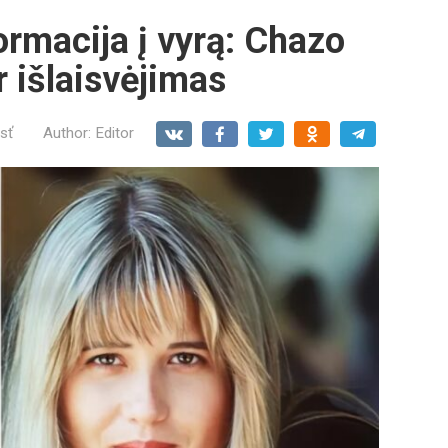
ormacija į vyrą: Chazo
r išlaisvėjimas
sť
Author:
Editor