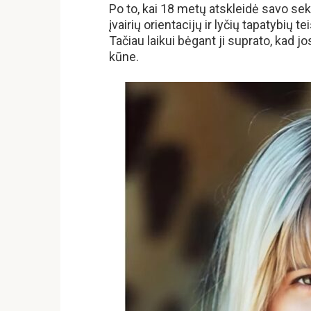
Po to, kai 18 metų atskleidė savo seks
įvairių orientacijų ir lyčių tapatybių
Tačiau laikui bėgant ji suprato, kad j
kūne.