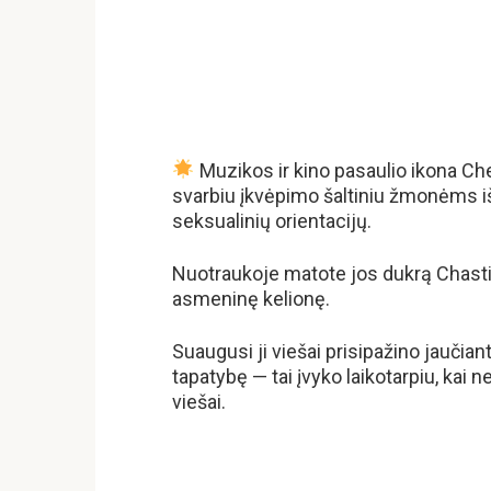
Muzikos ir kino pasaulio ikona Cher
svarbiu įkvėpimo šaltiniu žmonėms iš 
seksualinių orientacijų.
Nuotraukoje matote jos dukrą Chastity 
asmeninę kelionę.
Suaugusi ji viešai prisipažino jaučian
tapatybę — tai įvyko laikotarpiu, kai 
viešai.