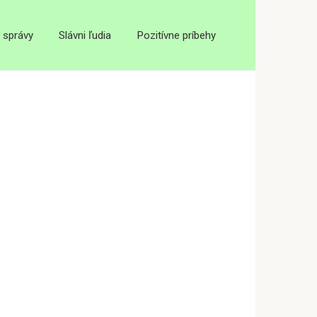
 správy
Slávni ľudia
Pozitívne príbehy