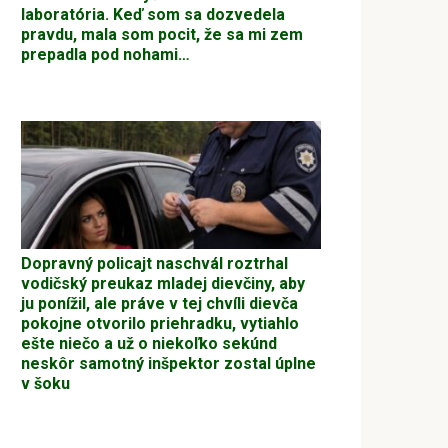
laboratória. Keď som sa dozvedela
pravdu, mala som pocit, že sa mi zem
prepadla pod nohami…
Dopravný policajt naschvál roztrhal
vodičský preukaz mladej dievčiny, aby
ju ponížil, ale práve v tej chvíli dievča
pokojne otvorilo priehradku, vytiahlo
ešte niečo a už o niekoľko sekúnd
neskôr samotný inšpektor zostal úplne
v šoku