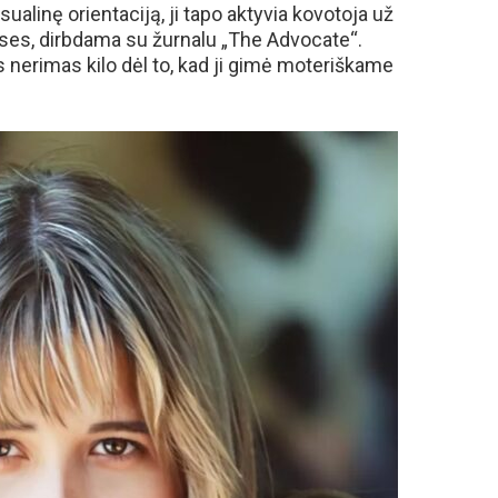
ualinę orientaciją, ji tapo aktyvia kovotoja už
 teises, dirbdama su žurnalu „The Advocate“.
os nerimas kilo dėl to, kad ji gimė moteriškame