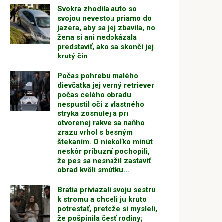
Svokra zhodila auto so
svojou nevestou priamo do
jazera, aby sa jej zbavila, no
žena si ani nedokázala
predstaviť, ako sa skončí jej
krutý čin
Počas pohrebu malého
dievčatka jej verný retriever
počas celého obradu
nespustil oči z vlastného
strýka zosnulej a pri
otvorenej rakve sa naňho
zrazu vrhol s besným
štekaním. O niekoľko minút
neskôr príbuzní pochopili,
že pes sa nesnažil zastaviť
obrad kvôli smútku…
Bratia priviazali svoju sestru
k stromu a chceli ju kruto
potrestať, pretože si mysleli,
že pošpinila česť rodiny;