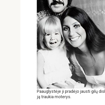
Paauglystėje ji pradėjo jausti gilų di
ją traukia moterys.