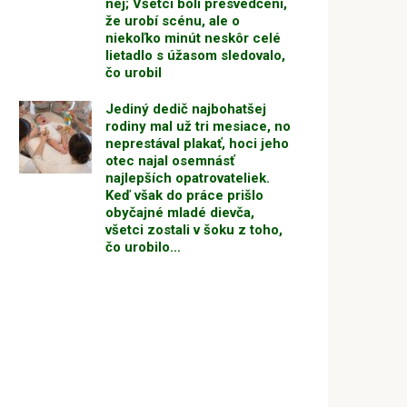
nej; Všetci boli presvedčení,
že urobí scénu, ale o
niekoľko minút neskôr celé
lietadlo s úžasom sledovalo,
čo urobil
Jediný dedič najbohatšej
rodiny mal už tri mesiace, no
neprestával plakať, hoci jeho
otec najal osemnásť
najlepších opatrovateliek.
Keď však do práce prišlo
obyčajné mladé dievča,
všetci zostali v šoku z toho,
čo urobilo…