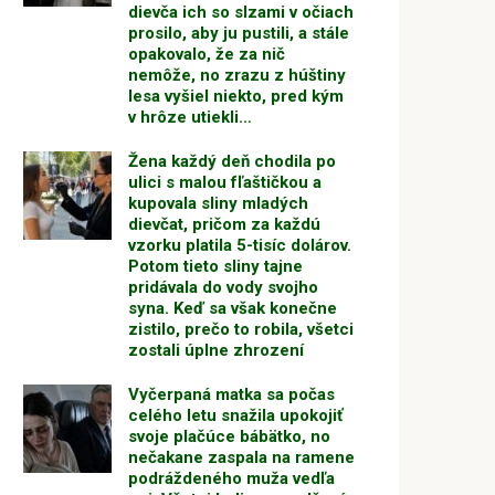
dievča ich so slzami v očiach
prosilo, aby ju pustili, a stále
opakovalo, že za nič
nemôže, no zrazu z húštiny
lesa vyšiel niekto, pred kým
v hrôze utiekli…
Žena každý deň chodila po
ulici s malou fľaštičkou a
kupovala sliny mladých
dievčat, pričom za každú
vzorku platila 5-tisíc dolárov.
Potom tieto sliny tajne
pridávala do vody svojho
syna. Keď sa však konečne
zistilo, prečo to robila, všetci
zostali úplne zhrození
Vyčerpaná matka sa počas
celého letu snažila upokojiť
svoje plačúce bábätko, no
nečakane zaspala na ramene
podráždeného muža vedľa