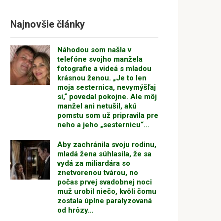
Najnovšie články
Náhodou som našla v
telefóne svojho manžela
fotografie a videá s mladou
krásnou ženou. „Je to len
moja sesternica, nevymýšľaj
si,“ povedal pokojne. Ale môj
manžel ani netušil, akú
pomstu som už pripravila pre
neho a jeho „sesternicu“…
Aby zachránila svoju rodinu,
mladá žena súhlasila, že sa
vydá za miliardára so
znetvorenou tvárou, no
počas prvej svadobnej noci
muž urobil niečo, kvôli čomu
zostala úplne paralyzovaná
od hrôzy…