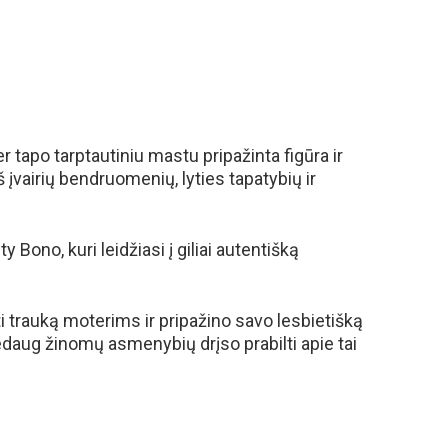
 tapo tarptautiniu mastu pripažinta figūra ir
įvairių bendruomenių, lyties tapatybių ir
Bono, kuri leidžiasi į giliai autentišką
ti trauką moterims ir pripažino savo lesbietišką
nedaug žinomų asmenybių drįso prabilti apie tai