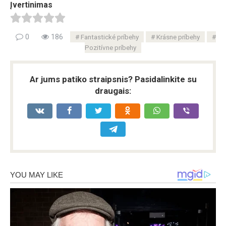
Įvertinimas
0
186
Fantastické príbehy
Krásne príbehy
Pozitívne príbehy
Ar jums patiko straipsnis? Pasidalinkite su
draugais: