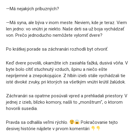
—Má nejakých príbuzných?
—Má syna, ale býva v inom meste. Neviem, kde je teraz. Viem
len jedno: vo vnútri je niekto. Naše deti sa už boja vychádzať
von. Prečo jednoducho nemôžete vylomiť dvere?
Po krátkej porade sa záchranári rozhodli byt otvoriť.
Keď dvere povolili, okamžite ich zasiahla ťažká, dusivá vôňa. V
byte bolo cítiť stuchnutý vzduch, špinu a niečo ešte
nepríjemné a znepokojujúce. Z hlbín izieb stále vychádzali tie
isté divoké zvuky, pri ktorých sa všetkým vnútri krútil žalúdok.
Záchranári sa opatrne posúvali vpred a prehliadali priestory. V
jednej z izieb, blízko komory, našli to „monštrum“, o ktorom
hovorili susedia.
Pravda sa odhalila veľmi rýchlo.
Pokračovanie tejto
desivej histórie nájdete v prvom komentári