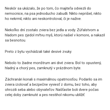
Neskôr sa ukázalo, že po tom, čo majiteľa odviezli do
nemocnice, na psa jednoducho zabudli. Nikto neprišiel, nikto
ho nekrmil, nikto ani neskontroloval, či je nažive.
Niekoľko dní zostalo zviera bez jedla a vody. Zúfalstvom a
hladom pes zjedol mŕtvu myš, ktorú našiel v komore, a nakazil
sa besnotou.
Preto z bytu vychádzali také desivé zvuky.
Nebolo to žiadne monštrum ani divé zviera. Bol to opustený,
hladný a chorý pes, zamknutý v prázdnom byte.
Záchranári konali s maximálnou opatrnosťou. Podarilo sa im
zviera izolovať a bezpečne vyviesť z domu, bez toho, aby
ohrozili seba alebo obyvateľov. Našťastie boli dvere počas
celej doby zamknuté a pes nestihol nikomu ublížiť.