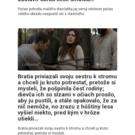
Počas pohrebu malého dievčatka jej verný retriever počas
celého obradu nespustil oči z vlastného
Láskavosť
0
1 273
Bratia priviazali svoju sestru k stromu
a chceli ju kruto potrestať, pretože si
mysleli, že pošpinila česť rodiny;
dievča ich so slzami v očiach prosilo,
aby ju pustili, a stále opakovalo, že za
nič nemôže, no zrazu z húštiny lesa
vyšiel niekto, pred kým v hrôze
utiekli…
Bratia priviazali svoju sestru k stromu a chceli ju kruto
potrestať, pretože si mysleli,