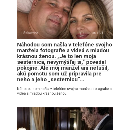
Láskavosť
0
1 219
Náhodou som našla v telefóne svojho
manžela fotografie a videá s mladou
krásnou ženou. „Je to len moja
sesternica, nevymýšľaj si,“ povedal
pokojne. Ale môj manžel ani netušil,
akú pomstu som už pripravila pre
neho a jeho „sesternicu“…
Náhodou som našla v telefóne svojho manžela fotografie a
videá s mladou krásnou ženou.