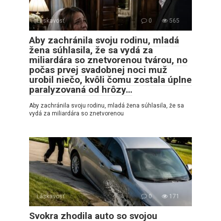
Láskavosť
0
565
Aby zachránila svoju rodinu, mladá
žena súhlasila, že sa vydá za
miliardára so znetvorenou tvárou, no
počas prvej svadobnej noci muž
urobil niečo, kvôli čomu zostala úplne
paralyzovaná od hrôzy…
Aby zachránila svoju rodinu, mladá žena súhlasila, že sa
vydá za miliardára so znetvorenou
Láskavosť
0
171
Svokra zhodila auto so svojou