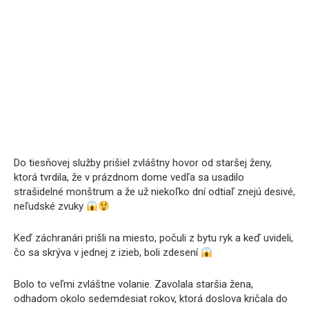
Do tiesňovej služby prišiel zvláštny hovor od staršej ženy,
ktorá tvrdila, že v prázdnom dome vedľa sa usadilo
strašidelné monštrum a že už niekoľko dní odtiaľ znejú desivé,
neľudské zvuky
Keď záchranári prišli na miesto, počuli z bytu ryk a keď uvideli,
čo sa skrýva v jednej z izieb, boli zdesení
Bolo to veľmi zvláštne volanie. Zavolala staršia žena,
odhadom okolo sedemdesiat rokov, ktorá doslova kričala do