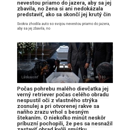
nevestou priamo do jazera, aby sa jej
zbavila, no žena si ani nedokázala
predstaviť, ako sa skončí jej krutý čin
Svokra zhodila auto so svojou nevestou priamo do jazera,
aby sa jej zbavila, no
Láskavosť
0
180
Počas pohrebu malého dievčatka jej
verný retriever počas celého obradu
nespustil oči z vlastného strýka
zosnulej a pri otvorenej rakve sa
naňho zrazu vrhol s besným
štekaním. O niekoľko minút neskôr
príbuzní pochopili, že pes sa nesnažil
zastaviť obrad kvôli smútku…