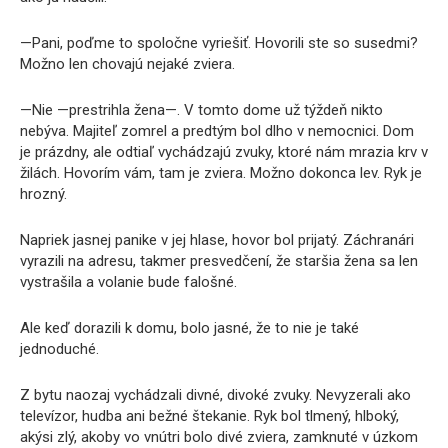
—Pani, poďme to spoločne vyriešiť. Hovorili ste so susedmi?
Možno len chovajú nejaké zviera.
—Nie —prestrihla žena—. V tomto dome už týždeň nikto
nebýva. Majiteľ zomrel a predtým bol dlho v nemocnici. Dom
je prázdny, ale odtiaľ vychádzajú zvuky, ktoré nám mrazia krv v
žilách. Hovorím vám, tam je zviera. Možno dokonca lev. Ryk je
hrozný.
Napriek jasnej panike v jej hlase, hovor bol prijatý. Záchranári
vyrazili na adresu, takmer presvedčení, že staršia žena sa len
vystrašila a volanie bude falošné.
Ale keď dorazili k domu, bolo jasné, že to nie je také
jednoduché.
Z bytu naozaj vychádzali divné, divoké zvuky. Nevyzerali ako
televízor, hudba ani bežné štekanie. Ryk bol tlmený, hlboký,
akýsi zlý, akoby vo vnútri bolo divé zviera, zamknuté v úzkom