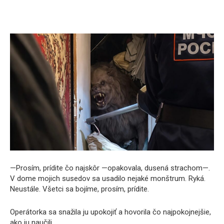
—Prosím, prídite čo najskôr —opakovala, dusená strachom—.
V dome mojich susedov sa usadilo nejaké monštrum. Ryká.
Neustále. Všetci sa bojíme, prosím, prídite.
Operátorka sa snažila ju upokojiť a hovorila čo najpokojnejšie,
ako ju naučili.