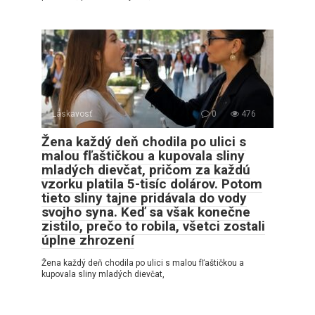
Láskavosť
0
476
Žena každý deň chodila po ulici s
malou fľaštičkou a kupovala sliny
mladých dievčat, pričom za každú
vzorku platila 5-tisíc dolárov. Potom
tieto sliny tajne pridávala do vody
svojho syna. Keď sa však konečne
zistilo, prečo to robila, všetci zostali
úplne zhrození
Žena každý deň chodila po ulici s malou fľaštičkou a
kupovala sliny mladých dievčat,